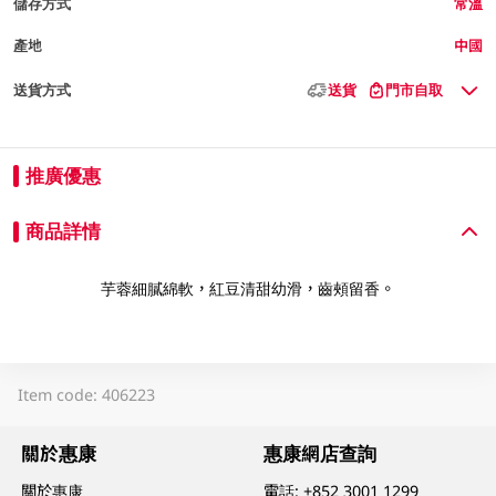
儲存方式
常溫
產地
中國
送貨方式
送貨
門市自取
推廣優惠
商品詳情
芋蓉細膩綿軟，紅豆清甜幼滑，齒頰留香。
Item code: 406223
關於惠康
惠康網店查詢
關於惠康
電話:
+852 3001 1299