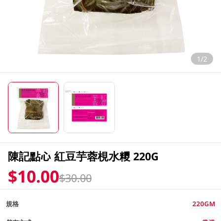
1/2
陳記點心 紅豆芋蓉梘水糭 220G
$10.00
$30.00
規格
220GM