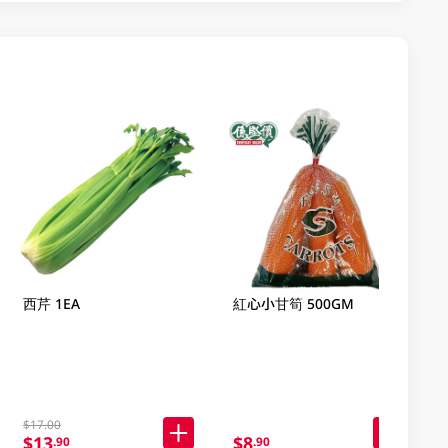
西芹 1EA
紅心小甘筍 500GM
$17.00
$13
$8
.90
.90