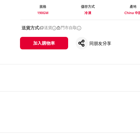
規格
儲存方式
產地
190GM
冷凍
China 中
送貨方式
送貨
門市自取
加入購物車
同朋友分享