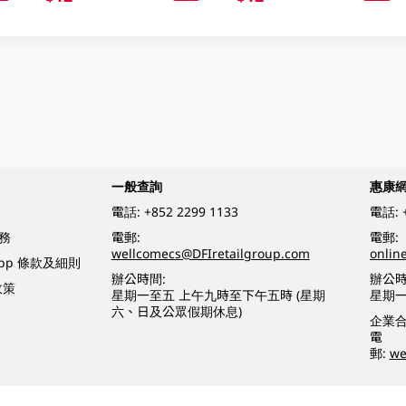
一般查詢
惠康
電話:
+852 2299 1133
電話:
務
電郵:
電郵:
wellcomecs@DFIretailgroup.com
onlin
App 條款及細則
辦公時間:
辦公時
政策
星期一至五 上午九時至下午五時 (星期
星期一
六、日及公眾假期休息)
企業
電
郵:
we