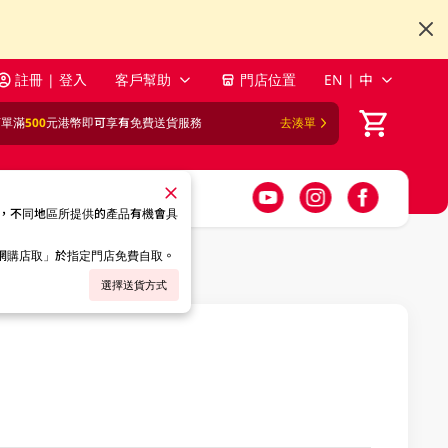
註冊 | 登入
客戶幫助
門店位置
EN | 中
訂單滿
500
元港幣即可享有免費送貨服務
去湊單
，不同地區所提供的產品有機會具
「網購店取」於指定門店免費自取。
選擇送貨方式