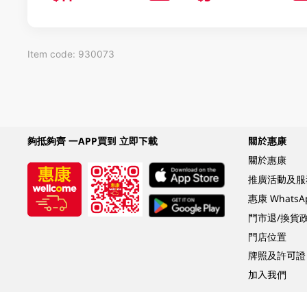
Item code: 930073
夠抵夠齊 一APP買到 立即下載
關於惠康
關於惠康
推廣活動及服
惠康 Whats
門市退/換貨
門店位置
牌照及許可證
加入我們