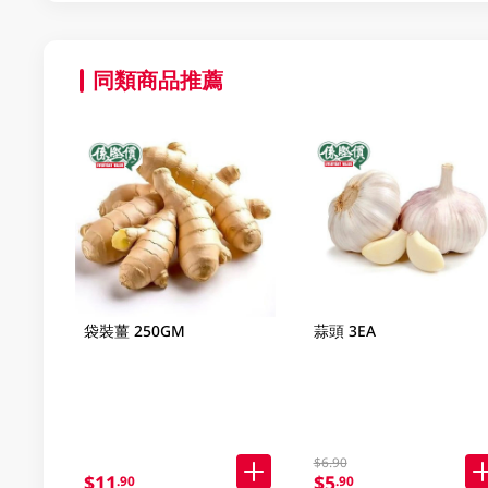
同類商品推薦
袋裝薑 250GM
蒜頭 3EA
$6.90
$11
$5
.90
.90