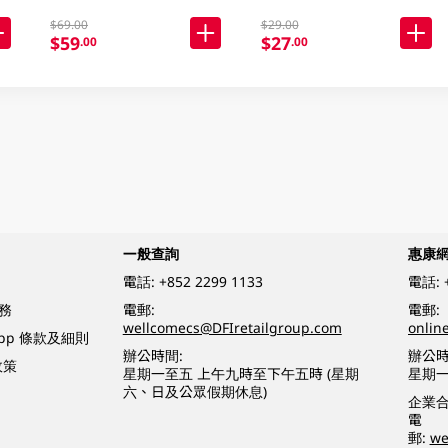
$69.00
$29.00
$59
$27
.00
.00
一般查詢
惠康
電話:
+852 2299 1133
電話:
務
電郵:
電郵:
wellcomecs@DFIretailgroup.com
onlin
App 條款及細則
辦公時間:
辦公時
政策
星期一至五 上午九時至下午五時 (星期
星期一
六、日及公眾假期休息)
企業
電
郵:
we