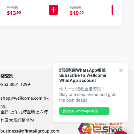
$17.00
$29.00
$13
$19
.90
.00
訂閱惠康WhatsApp帳號
Subscribe to Wellcome
網店查詢
付款方式
WhatApp account
+852 3001 1299
快人一步接收至抵資訊！
Stay one step ahead and grab
關注我們
eshop@wellcome.com.hk
the best deals!
間:
至日 上午九時至晚上六時
連結 WhatsApp 帳號
優質纲店認證
合作及大量訂購查詢
business@dfiretailgroup.com