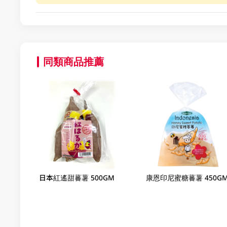
同類商品推薦
日本紅遙甜蕃薯 500GM
康恩印尼蜜糖蕃薯 450G