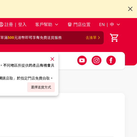
註冊 | 登入
客戶幫助
門店位置
EN | 中
訂單滿
500
元港幣即可享有免費送貨服務
去湊單
，不同地區所提供的產品有機會具
「網購店取」於指定門店免費自取。
選擇送貨方式