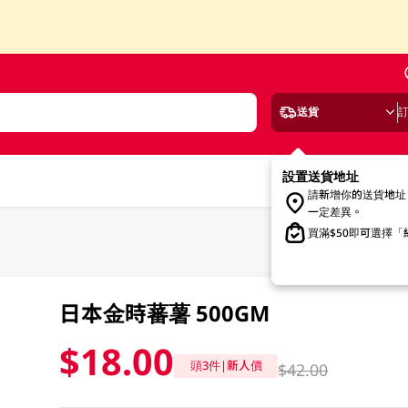
送貨
設置送貨地址
請新增你的送貨地址
一定差異。
買滿$50即可選擇
日本金時蕃薯 500GM
$18.00
頭3件|新人價
$42.00