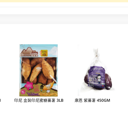
M
印尼 盒裝印尼蜜糖蕃薯 3LB
康恩 紫蕃薯 450GM