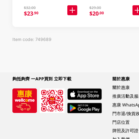
$32.00
$29.00
$23
$20
.90
.00
Item code: 749689
夠抵夠齊 一APP買到 立即下載
關於惠康
關於惠康
推廣活動及服
惠康 Whats
門市退/換貨
門店位置
牌照及許可證