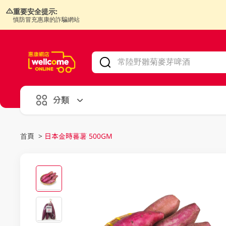
重要安全提示:
慎防冒充惠康的詐騙網站
V
alid Until 30 June 2026
分類
首頁
>
日本金時蕃薯 500GM