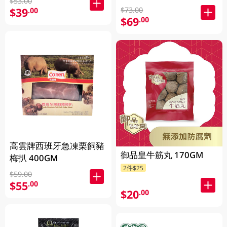
$53.00
$73.00
$39
.00
$69
.00
高雲牌西班牙急凍栗飼豬
御品皇牛筋丸 170GM
梅扒 400GM
2件$25
$59.00
$55
.00
$20
.00