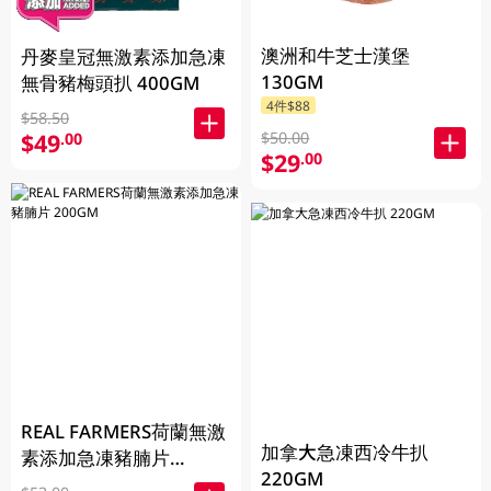
澳洲和牛芝士漢堡
丹麥皇冠無激素添加急凍
130GM
無骨豬梅頭扒 400GM
4件$88
$58.50
$50.00
$49
.00
$29
.00
REAL FARMERS荷蘭無激
加拿大急凍西冷牛扒
素添加急凍豬腩片
220GM
200GM