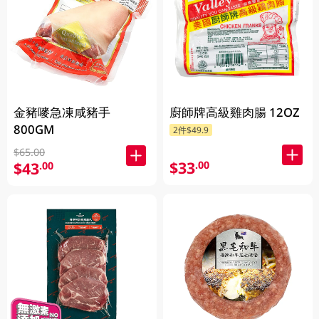
金豬嘜急凍咸豬手
廚師牌高級雞肉腸 12OZ
800GM
2件$49.9
$65.00
$33
.00
$43
.00