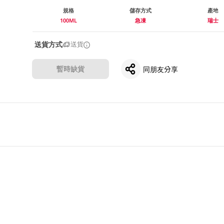
規格
儲存方式
產地
100ML
急凍
瑞士
送貨方式
送貨
暫時缺貨
同朋友分享