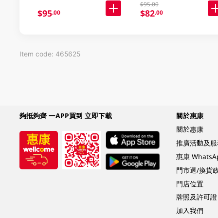
$95.00
$95
$82
.00
.00
Item code: 465625
夠抵夠齊 一APP買到 立即下載
關於惠康
關於惠康
推廣活動及服
惠康 Whats
門市退/換貨
門店位置
牌照及許可證
加入我們