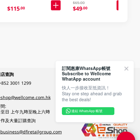
$65.00
$115
$49
.00
.00
訂閱惠康WhatsApp帳號
Subscribe to Wellcome
網店查詢
付款方式
WhatApp account
+852 3001 1299
快人一步接收至抵資訊！
Stay one step ahead and grab
關注我們
eshop@wellcome.com.hk
the best deals!
間:
至日 上午九時至晚上六時
連結 WhatsApp 帳號
優質纲店認證
合作及大量訂購查詢
business@dfiretailgroup.com