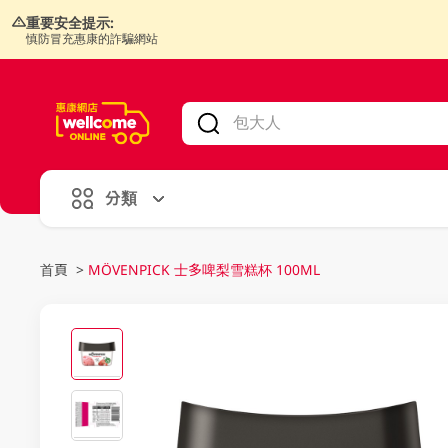
重要安全提示:
慎防冒充惠康的詐騙網站
V
alid Until 30 June 2026
分類
首頁
>
MÖVENPICK 士多啤梨雪糕杯 100ML