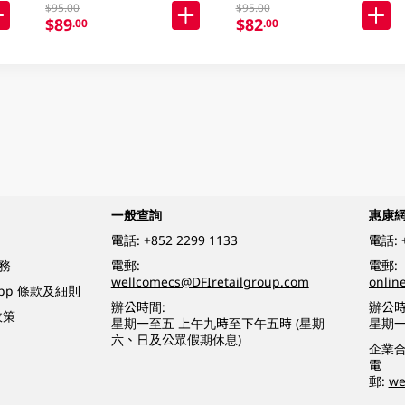
$95.00
$95.00
$89
$82
.00
.00
一般查詢
惠康
電話:
+852 2299 1133
電話:
務
電郵:
電郵:
wellcomecs@DFIretailgroup.com
onlin
App 條款及細則
辦公時間:
辦公時
政策
星期一至五 上午九時至下午五時 (星期
星期一
六、日及公眾假期休息)
企業
電
郵:
we