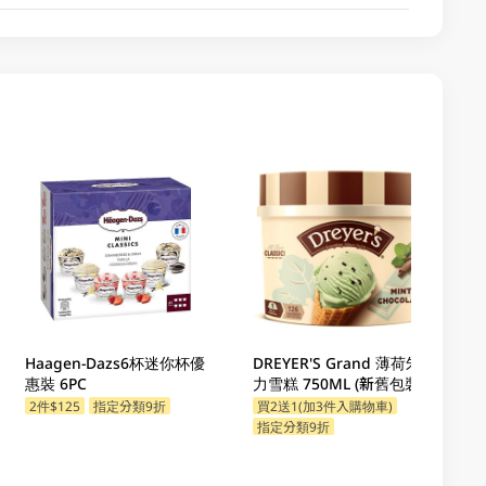
Haagen-Dazs6杯迷你杯優
DREYER'S Grand 薄荷朱古
惠裝 6PC
力雪糕 750ML (新舊包裝隨
機發貨)
2件$125
指定分類9折
買2送1(加3件入購物車)
指定分類9折