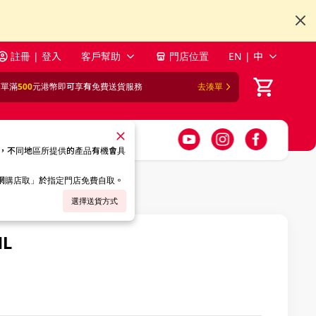
註冊 | 登入
客戶幫助
門店位置
EN | 中
訂單滿
500
元港幣即可享有免費送貨服務
去湊單
，不同地區所提供的產品有機會具
「網購店取」於指定門店免費自取。
選擇送貨方式
L