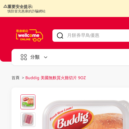
重要安全提示:
慎防冒充惠康的詐騙網站
V
alid Until 30 June 2026
分類
首頁
>
Buddig 美國無麩質火雞切片 9OZ