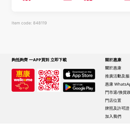
Item code: 848119
夠抵夠齊 一APP買到 立即下載
關於惠康
關於惠康
推廣活動及服
惠康 Whats
門市退/換貨
門店位置
牌照及許可證
加入我們