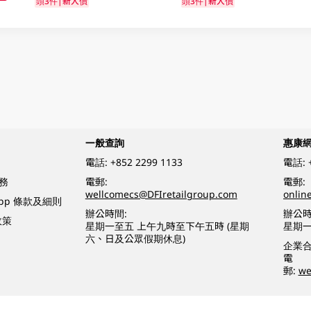
頭3件|新人價
頭3件|新人價
一般查詢
惠康
電話:
+852 2299 1133
電話:
務
電郵:
電郵:
wellcomecs@DFIretailgroup.com
onlin
App 條款及細則
辦公時間:
辦公時
政策
星期一至五 上午九時至下午五時 (星期
星期一
六、日及公眾假期休息)
企業
電
郵:
we