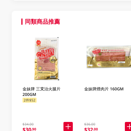
同類商品推薦
金妹牌 三文治火腿片
金妹牌煙肉片 160GM
200GM
2件$52
$34.00
$36.00
$30
$32
.90
.00