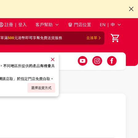
註冊 | 登入
客戶幫助
門店位置
EN | 中
訂單滿
500
元港幣即可享有免費送貨服務
去湊單
，不同地區所提供的產品有機會具
「網購店取」於指定門店免費自取。
選擇送貨方式