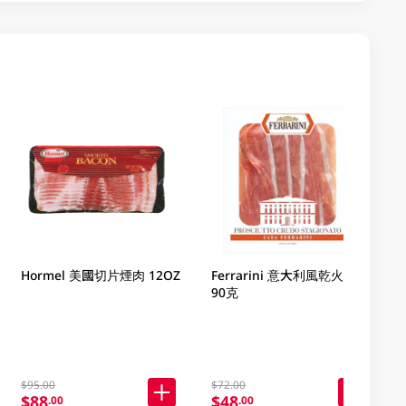
Hormel 美國切片煙肉 12OZ
Ferrarini 意大利風乾火腿片
90克
$95.00
$72.00
$88
$48
.00
.00