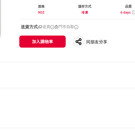
規格
儲存方式
品質
9OZ
冷凍
6 days
送貨方式
送貨
門市自取
加入購物車
同朋友分享