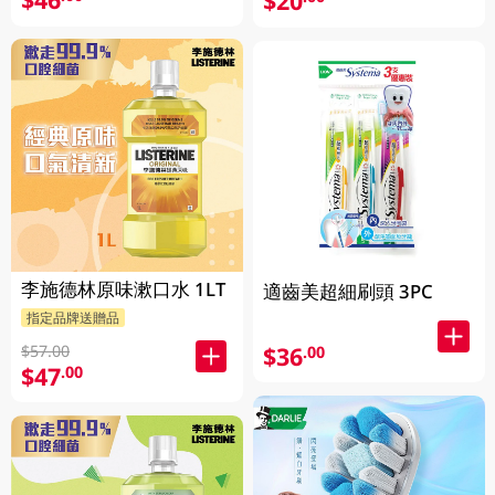
$20
李施德林原味漱口水 1LT
適齒美超細刷頭 3PC
指定品牌送贈品
$57.00
$36
.00
$47
.00