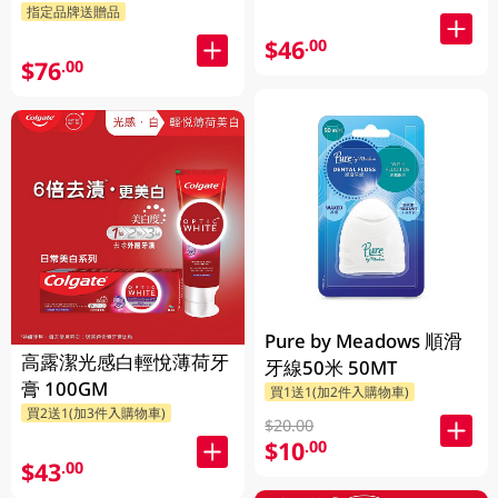
指定品牌送贈品
$46
.00
$76
.00
Pure by Meadows 順滑
高露潔光感白輕悅薄荷牙
牙線50米 50MT
膏 100GM
買1送1(加2件入購物車)
買2送1(加3件入購物車)
$20.00
$10
.00
$43
.00