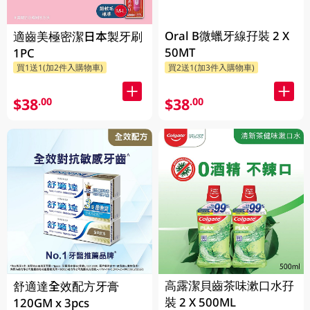
Oral B微蠟牙線孖裝 2 X
適齒美極密潔日本製牙刷
50MT
1PC
買1送1(加2件入購物車)
買2送1(加3件入購物車)
$38
$38
.00
.00
高露潔貝齒茶味漱口水孖
舒適達全效配方牙膏
裝 2 X 500ML
120GM x 3pcs