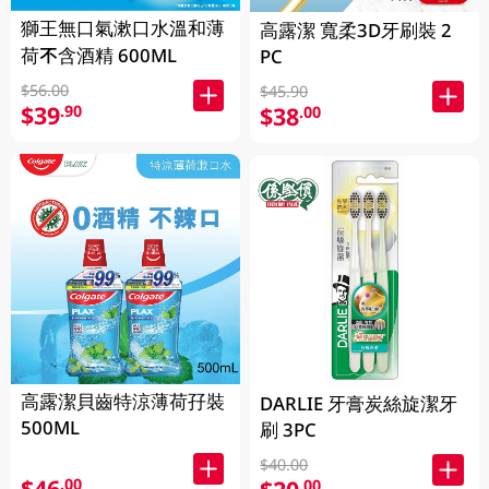
獅王無口氣漱口水溫和薄
高露潔 寬柔3D牙刷裝 2
荷不含酒精 600ML
PC
$56.00
$45.90
$39
.90
$38
.00
高露潔貝齒特涼薄荷孖裝
DARLIE 牙膏炭絲旋潔牙
500ML
刷 3PC
$40.00
$46
.00
.00