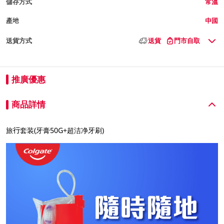
儲存方式
常溫
產地
中國
送貨方式
送貨
門市自取
推廣優惠
商品詳情
旅行套装(牙膏50G+超洁净牙刷)