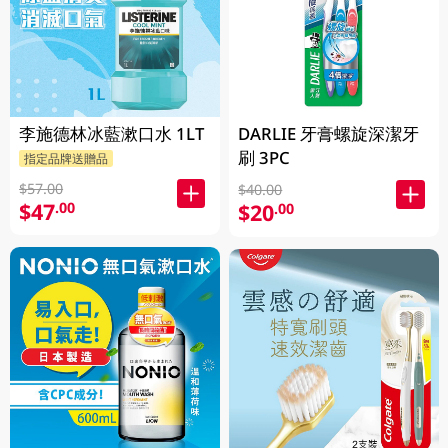
李施德林冰藍漱口水 1LT
DARLIE 牙膏螺旋深潔牙
刷 3PC
指定品牌送贈品
$57.00
$40.00
$47
.00
$20
.00