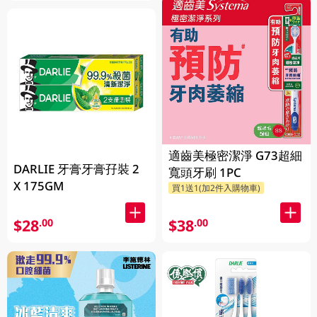
適齒美極密潔淨 G73超細
DARLIE 牙膏牙膏孖裝 2
寬頭牙刷 1PC
X 175GM
買1送1(加2件入購物車)
$28
$38
.00
.00