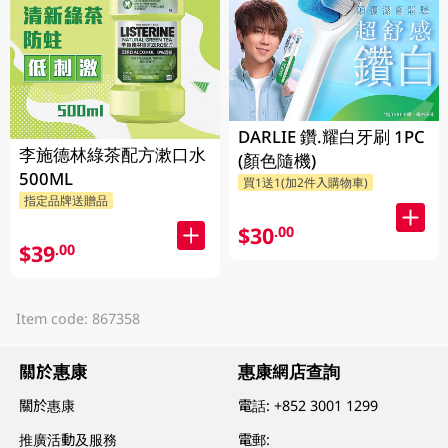
DARLIE 鑽.耀白牙刷 1PC
李施德林綠茶配方漱口水
(顏色隨機)
500ML
買1送1(加2件入購物車)
指定品牌送贈品
$30
.00
$39
.00
Item code: 867358
關於惠康
惠康網店查詢
關於惠康
電話:
+852 3001 1299
推廣活動及服務
電郵: