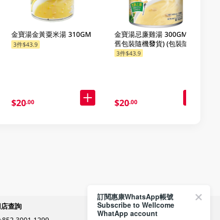
金寶湯金黃粟米湯 310GM
金寶湯忌廉雞湯 300GM (新
舊包裝隨機發貨) (包裝隨機
3件$43.9
發放)
3件$43.9
$20
$20
.00
.00
訂閱惠康WhatsApp帳號
Subscribe to Wellcome
網店查詢
付款方式
WhatApp account
+852 3001 1299