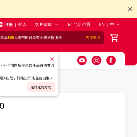
註冊 | 登入
客戶幫助
門店位置
EN | 中
訂單滿
500
元港幣即可享有免費送貨服務
去湊單
，不同地區所提供的產品有機會具
「網購店取」於指定門店免費自取。
選擇送貨方式
)