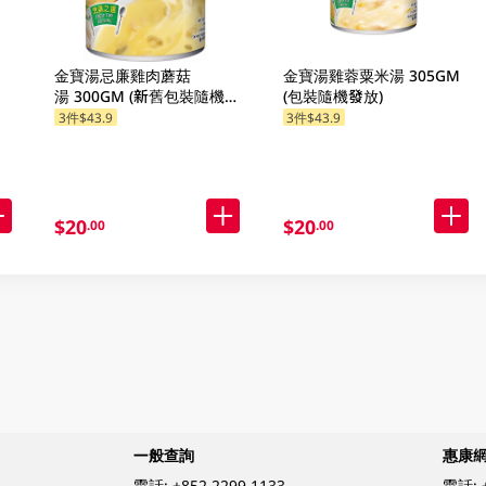
金寶湯忌廉雞肉蘑菇
金寶湯雞蓉粟米湯 305GM
湯 300GM (新舊包裝隨機發
(包裝隨機發放)
貨) (包裝隨機發放)
3件$43.9
3件$43.9
$20
$20
.00
.00
一般查詢
惠康
電話:
+852 2299 1133
電話: