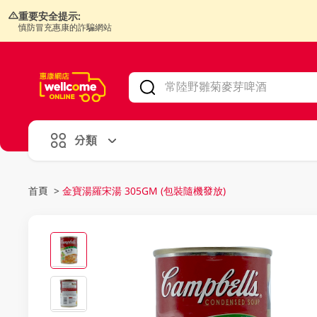
重要安全提示:
慎防冒充惠康的詐騙網站
V
alid Until 30 June 2026
分類
首頁
>
金寶湯羅宋湯 305GM (包裝隨機發放)