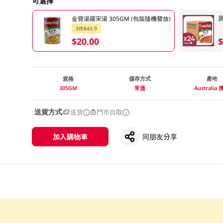
可選擇
原
金寶湯羅宋湯 305GM (包裝隨機發放)
3件$43.9
$20.00
$
規格
儲存方式
產地
305GM
常溫
Australia
送貨方式
送貨
門市自取
加入購物車
同朋友分享