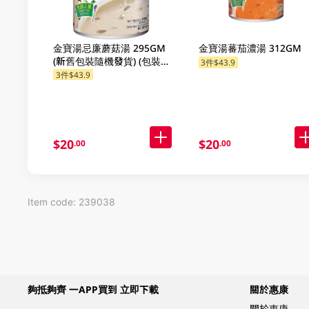
金寶湯忌廉蘑菇湯 295GM
金寶湯蕃茄濃湯 312GM
(新舊包裝隨機發貨) (包裝隨
3件$43.9
機發放)
3件$43.9
$20
$20
.00
.00
Item code: 239038
夠抵夠齊 一APP買到 立即下載
關於惠康
關於惠康