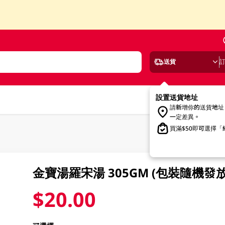
送貨
設置送貨地址
請新增你的送貨地址
一定差異。
買滿$50即可選擇
金寶湯羅宋湯 305GM (包裝隨機發放
$20.00