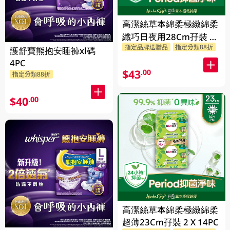
高潔絲草本綿柔極緻綿柔
纖巧日夜用28Cm孖裝 2
指定品牌送贈品
指定分類88折
X 10PC
護舒寶熊抱安睡褲xl碼
4PC
$43
.00
指定分類88折
$40
.00
高潔絲草本綿柔極緻綿柔
超薄23Cm孖裝 2 X 14PC