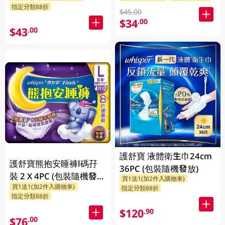
指定分類88折
$45.00
$34
.00
$43
.00
護舒寶 液體衛生巾24cm
護舒寶熊抱安睡褲l碼孖
36PC (包裝隨機發放)
裝 2 X 4PC (包裝隨機發
買1送1(加2件入購物車)
買1送1(加2件入購物車)
放)
指定分類88折
指定分類88折
$120
.90
$76
.00