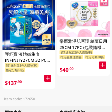
樂而雅淨肌呵護 絲薄日用
25CM 17PC (包裝隨機發
買1送1(加2件入購物車)
放)
護舒寶 液體衛生巾
指定品牌送贈品
指定分類88折
INFINITY27CM 32 PC
買1送1(加2件入購物車)
(包裝隨機發放)
$40
.00
指定分類88折
$137
.90
Item code: 172650