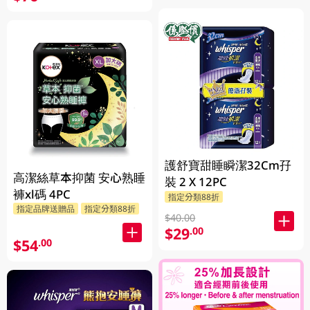
護舒寶甜睡瞬潔32Cm孖
高潔絲草本抑菌 安心熟睡
裝 2 X 12PC
褲xl碼 4PC
指定分類88折
指定品牌送贈品
指定分類88折
$40.00
$29
.00
$54
.00