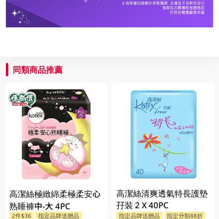
同類商品推薦
高潔絲清爽透氣特長護墊
高潔絲極緻綿柔極柔安心
孖裝 2 X 40PC
熟睡褲中-大 4PC
2件$36
指定品牌送贈品
指定品牌送贈品
指定分類88折