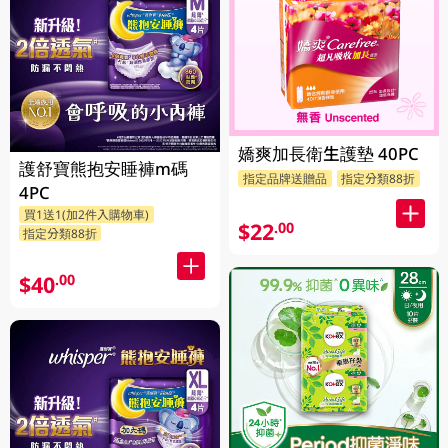
嬌爽加長衛生護墊 40PC
護舒寶熊抱安睡褲m碼
指定品牌送贈品
指定分類88折
4PC
買1送1(加2件入購物車)
$22
.00
指定分類88折
$40
.00