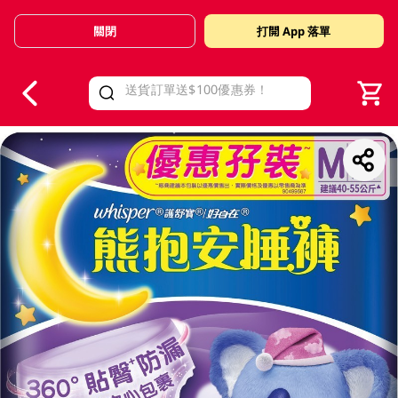
關閉
打開 App 落單
V
alid Until 30 June 2026