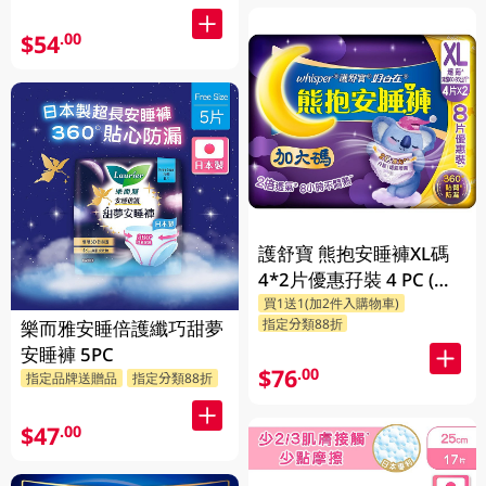
$54
.00
護舒寶 熊抱安睡褲XL碼
4*2片優惠孖裝 4 PC (包
買1送1(加2件入購物車)
裝隨機發放)
指定分類88折
樂而雅安睡倍護纖巧甜夢
安睡褲 5PC
$76
.00
指定品牌送贈品
指定分類88折
$47
.00