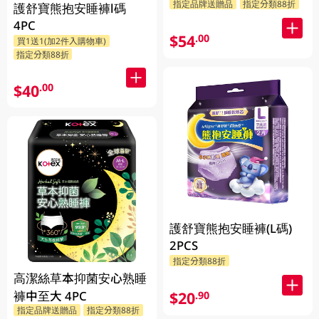
指定品牌送贈品
指定分類88折
護舒寶熊抱安睡褲l碼
4PC
$54
.00
買1送1(加2件入購物車)
指定分類88折
$40
.00
護舒寶熊抱安睡褲(L碼)
2PCS
指定分類88折
高潔絲草本抑菌安心熟睡
褲中至大 4PC
$20
.90
指定品牌送贈品
指定分類88折