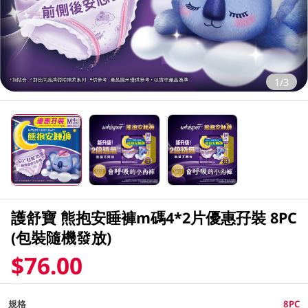
1/3
護舒寶 熊抱安睡褲m碼4*2片優惠孖裝 8PC
(包裝隨機發放)
$76.00
規格
8PC