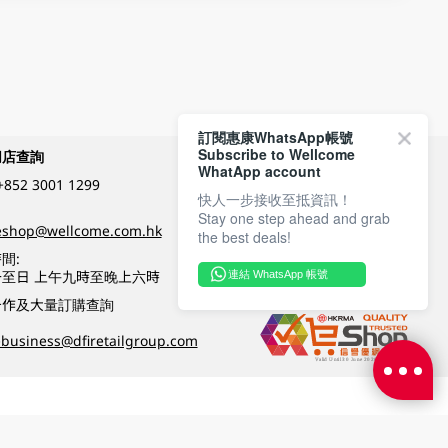
訂閱惠康WhatsApp帳號
Subscribe to Wellcome
網店查詢
付款方式
WhatApp account
+852 3001 1299
快人一步接收至抵資訊！
Stay one step ahead and grab
關注我們
eshop@wellcome.com.hk
the best deals!
間:
至日 上午九時至晚上六時
連結 WhatsApp 帳號
優質纲店認證
合作及大量訂購查詢
business@dfiretailgroup.com
條款及細則
|
私隱政策
|
DFI零售集團