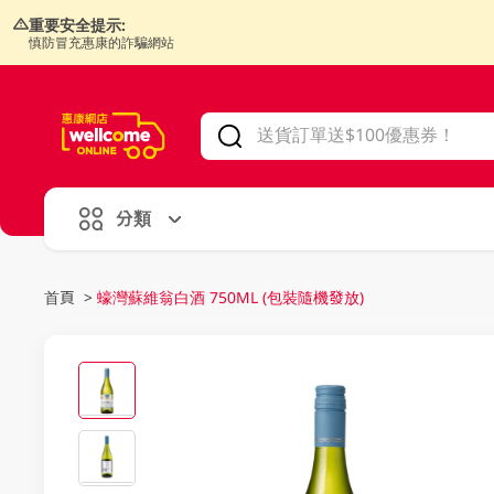
重要安全提示:
慎防冒充惠康的詐騙網站
V
alid Until 30 June 2026
分類
首頁
>
蠔灣蘇維翁白酒 750ML (包裝隨機發放)