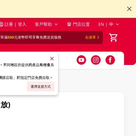
註冊 | 登入
客戶幫助
門店位置
EN | 中
訂單滿
500
元港幣即可享有免費送貨服務
去湊單
，不同地區所提供的產品有機會具
「網購店取」於指定門店免費自取。
選擇送貨方式
放)