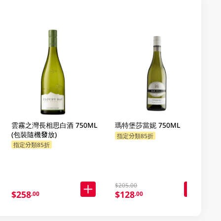
雲霧之灣長相思白酒 750ML
瑪特堡莎當妮 750ML
(包裝隨機發放)
指定分類85折
指定分類85折
$205.00
$258
$128
.00
.00