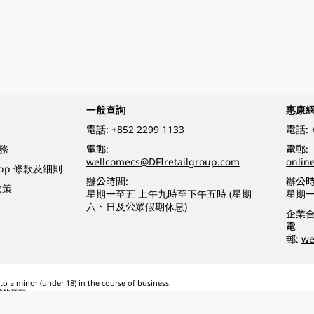
一般查詢
惠康
電話:
+852 2299 1133
電話:
務
電郵:
電郵:
wellcomecs@DFIretailgroup.com
onlin
App 條款及細則
辦公時間:
辦公時
政策
星期一至五 上午九時至下午五時 (星期
星期一
六、日及公眾假期休息)
企業
電
郵:
we
o a minor (under 18) in the course of business.
醉的酒類。