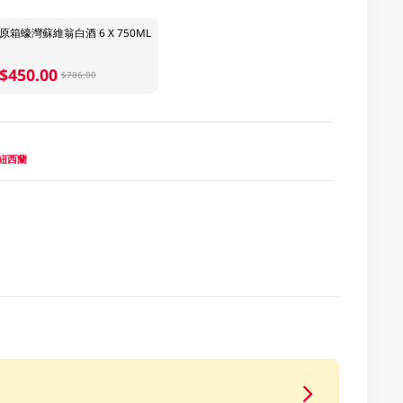
原箱蠔灣蘇維翁白酒 6 X 750ML
$450.00
$786.00
d 紐西蘭