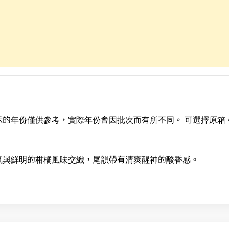
的年份僅供參考，實際年份會因批次而有所不同。 可選擇原箱
氣與鮮明的柑橘風味交織，尾韻帶有清爽醒神的酸香感。