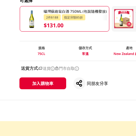
可選擇
蠔灣蘇維翁白酒 750ML (包裝隨機發放)
2件$188
指定分類85折
$131.00
規格
儲存方式
產地
75CL
常溫
New Zealan
送貨方式
送貨
門市自取
加入購物車
同朋友分享