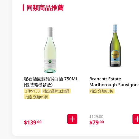
同類商品推薦
秘石酒園蘇維翁白酒 750ML
Brancott Estate
(包裝隨機發放)
Marlborough Sauvigno
Blanc 750ML
2件$150
指定品牌送贈品
指定分類85折
指定分類85折
$129.00
$139
$79
.00
.00