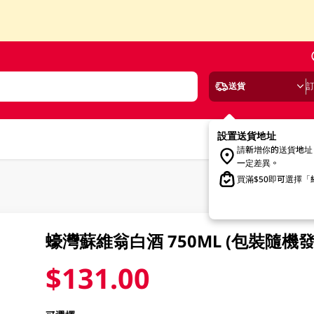
送貨
設置送貨地址
請新增你的送貨地址
一定差異。
買滿$50即可選擇
蠔灣蘇維翁白酒 750ML (包裝隨機發
$131.00