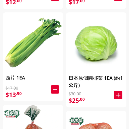
$12
$17
.00
.00
西芹 1EA
日本原個圓椰菜 1EA (約1
公斤)
$17.00
$13
.90
$30.00
$25
.00