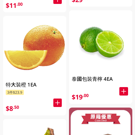
$11
.00
泰國包裝青檸 4EA
特大裝橙 1EA
3件$23.9
$19
.00
$8
.50