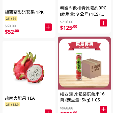
泰國即飲椰青原箱約9PC
紐西蘭樂淇蘋果 1PK
(總重量: 9 公斤) 1CS (包
2件$69
裝及品牌隨機發放)
$216.00
$60.00
$125
.00
$52
.00
紐西蘭 原箱樂淇蘋果16
越南火龍果 1EA
筒 (總重量: 5kg) 1 CS
2件$12.9
$960.00
.00