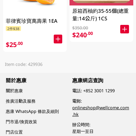
原箱西柚約35-55個(總重
量:14公斤) 1CS
菲律賓珍寶萬壽果 1EA
$350.00
2件$38
$240
.00
$25
.00
Item code: 429936
關於惠康
惠康網店查詢
關於惠康
電話:
+852 3001 1299
推廣活動及服務
電郵:
onlineshop@wellcome.com
惠康 WhatsApp 條款及細則
.hk
門市退/換貨政策
辦公時間:
星期一至日
門店位置