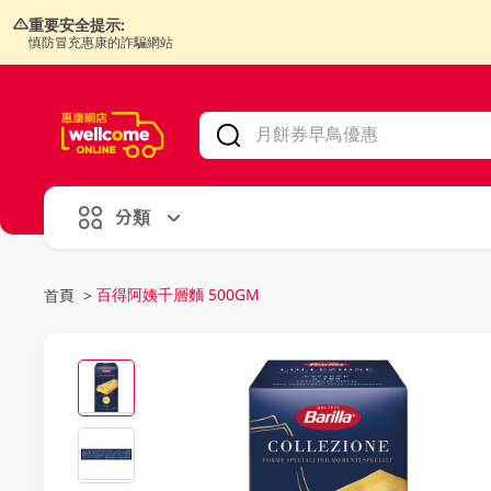
重要安全提示:
慎防冒充惠康的詐騙網站
V
alid Until 30 June 2026
分類
百得阿姨千層麵 500GM
首頁
>