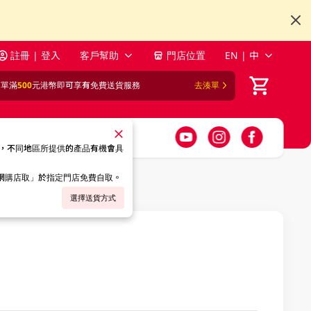
註冊 | 登入
客戶幫助
門店位置
EN | 中
訂單滿
500
元港幣即可享有免費送貨服務
去湊單
，不同地區所提供的產品有機會具
「網購店取」於指定門店免費自取。
選擇送貨方式