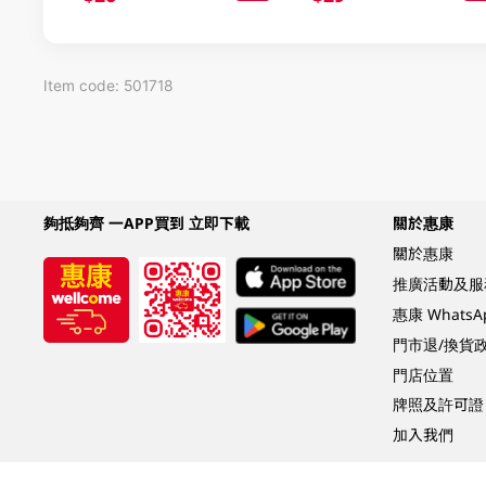
Item code: 501718
夠抵夠齊 一APP買到 立即下載
關於惠康
關於惠康
推廣活動及服
惠康 Whats
門市退/換貨
門店位置
牌照及許可證
加入我們