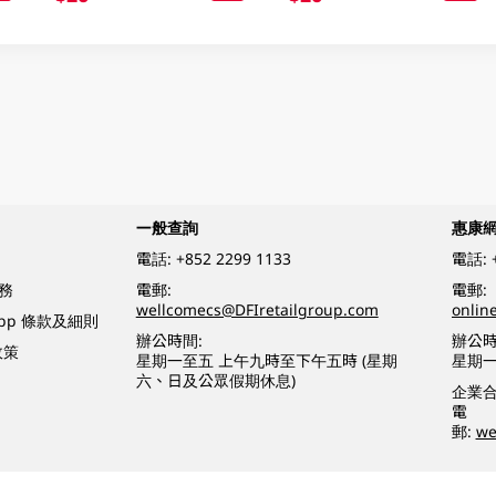
一般查詢
惠康
電話:
+852 2299 1133
電話:
務
電郵:
電郵:
wellcomecs@DFIretailgroup.com
onlin
App 條款及細則
辦公時間:
辦公時
政策
星期一至五 上午九時至下午五時 (星期
星期一
六、日及公眾假期休息)
企業
電
郵:
we