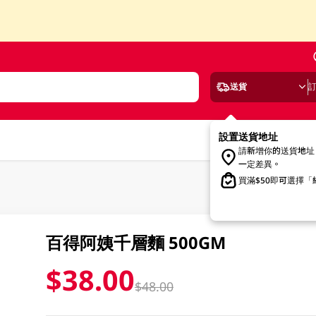
送貨
設置送貨地址
請新增你的送貨地址
一定差異。
買滿$50即可選擇
百得阿姨千層麵 500GM
$38.00
$48.00