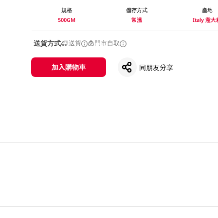
規格
儲存方式
產地
500GM
常溫
Italy 意
送貨方式
送貨
門市自取
加入購物車
同朋友分享