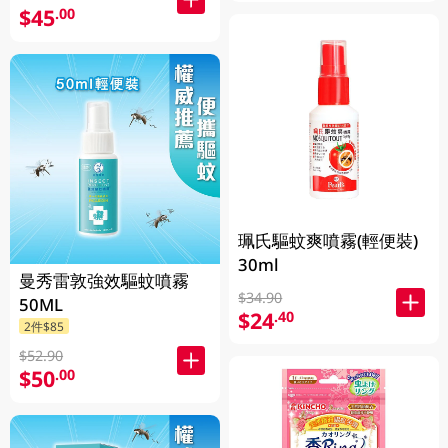
$45
.00
珮氏驅蚊爽噴霧(輕便裝)
30ml
曼秀雷敦強效驅蚊噴霧
$34.90
50ML
$24
.40
2件$85
$52.90
$50
.00