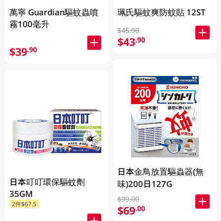
萬寧 Guardian驅蚊蟲噴
珮氏驅蚊爽防蚊貼 12ST
霧100毫升
$45.90
$43
.90
$39
.90
日本金鳥放置驅蟲器(無
日本叮叮環保驅蚊劑
味)200日127G
35GM
$99.00
2件$67.5
$69
.00