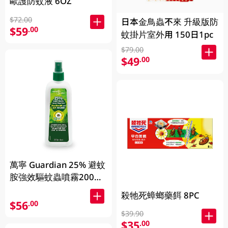
歐護防蚊液 6OZ
$72.00
日本金鳥蟲不來 升級版防
$59
.00
蚊掛片室外用 150日1pc
$79.00
$49
.00
萬寧 Guardian 25% 避蚊
胺強效驅蚊蟲噴霧200毫
升 200ml
殺牠死蟑螂藥餌 8PC
$56
.00
$39.90
$35
.00