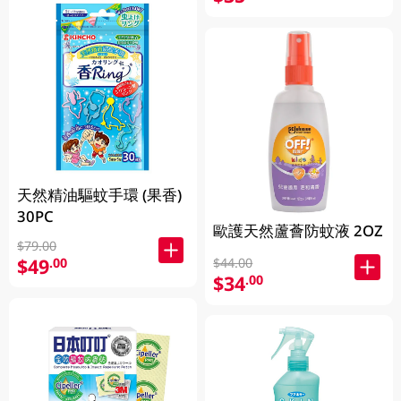
天然精油驅蚊手環 (果香)
30PC
歐護天然蘆薈防蚊液 2OZ
$79.00
$49
.00
$44.00
$34
.00