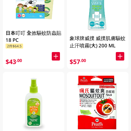
日本叮叮 全效驅蚊防蟲貼
象球牌威撲 威撲肌膚驅蚊
18 PC
止汗噴霧(大) 200 ML
2件$64.5
$43
$57
.00
.00