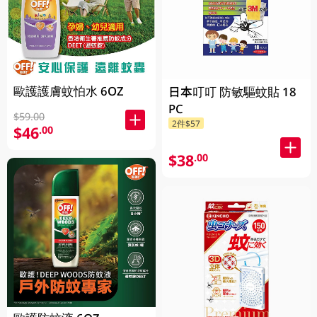
歐護護膚蚊怕水 6OZ
日本叮叮 防敏驅蚊貼 18
PC
$59.00
2件$57
$46
.00
$38
.00