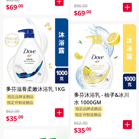
克 (隨機發送) 1PK
$69
.00
$86.00
$69
.00
多芬滋養柔嫩沐浴乳 1KG
多芬沐浴乳 - 柚子&冰川
指定品牌送贈品
水 1000GM
指定分類送贈品
指定品牌送贈品
$62.00
指定分類送贈品
$35
.00
$62.00
$35
.00