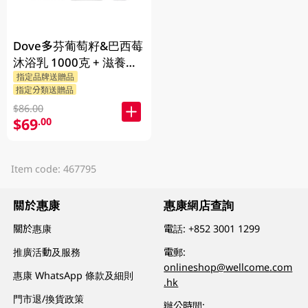
Dove多芬葡萄籽&巴西莓
沐浴乳 1000克 + 滋養柔
指定品牌送贈品
嫰沐浴乳 1000克 + 隨機
指定分類送贈品
贈品 200克
$86.00
$69
.00
Item code: 467795
關於惠康
惠康網店查詢
關於惠康
電話:
+852 3001 1299
推廣活動及服務
電郵:
onlineshop@wellcome.com
惠康 WhatsApp 條款及細則
.hk
門市退/換貨政策
辦公時間: