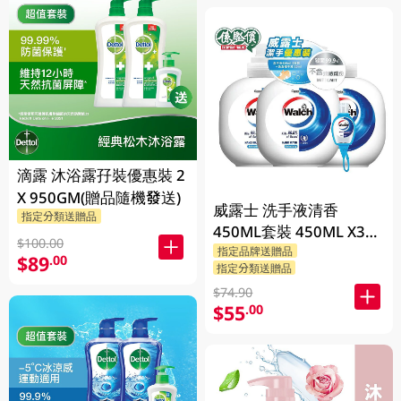
滴露 沐浴露孖裝優惠裝 2
X 950GM(贈品隨機發送)
威露士 洗手液清香
指定分類送贈品
450ML套裝 450ML X3
$100.00
BP
指定品牌送贈品
$89
.00
指定分類送贈品
$74.90
$55
.00