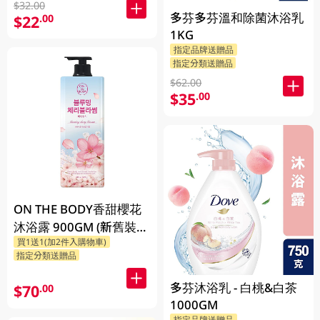
$32.00
多芬多芬溫和除菌沐浴乳
$22
.00
1KG
指定品牌送贈品
指定分類送贈品
$62.00
$35
.00
ON THE BODY香甜櫻花
沐浴露 900GM (新舊裝隨
買1送1(加2件入購物車)
機發貨)
指定分類送贈品
多芬沐浴乳 - 白桃&白茶
$70
.00
1000GM
指定品牌送贈品