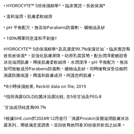
• HYDROCYTE™ 5倍保濕精華^，臨床實證，長效保濕*
• 溫和滋潤，肌膚柔軟細滑
• pH 平衡配方，無添加Parabens防腐劑、 礦物油及矽
• 100%用家同意溫和不刺激†
HYDROCYTE™ 5倍保濕精華^及高濃度99.7%保濕甘油`，臨床實證有
效長效保濕*，並強化肌膚屏障。幼滑乳霜質地，配合潤澤蜜糖甜香
沐浴滋潤肌膚，用後肌膚柔軟細滑、水潤潔淨。pH 平衡配方，無添
加可致敏成分Parabens防腐劑、礦物油及矽，同時擁有深受信賴的
滴露防菌保護，用溫和親膚成分，呵護您的肌膚。
*8小時保濕效果, Reckitt data on file, 2019
^指與滴露GOLD抗菌沐浴露比較, 含5倍甘油及PEG-8
`甘油成分純度為99.7%
†根據SHE.com於2024年12月進行「滴露Proskin深層滋潤親膚沐浴
露系列」用後滿意度調查，並回收有效問卷30份後所析出之結果。