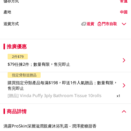
儲存方式
常溫
產地
中國
送貨方式
送貨
門市自取
推廣優惠
2件$79
$79任揀2件；數量有限，售完即止
指定分類送贈品
購買指定分類產品每滿$198，即送1件人氣贈品；數量有限，
售完即止
[贈品]
Vinda Puffy 3ply Bathroom Tissue 10rolls
x1
商品詳情
滴露ProSkin深層滋潤親膚沐浴乳霜 -​ 潤澤蜜糖甜香