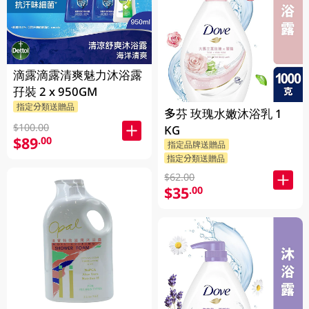
滴露滴露清爽魅力沐浴露
孖裝 2 x 950GM
指定分類送贈品
多芬 玫瑰水嫩沐浴乳 1
$100.00
KG
$89
.00
指定品牌送贈品
指定分類送贈品
$62.00
$35
.00