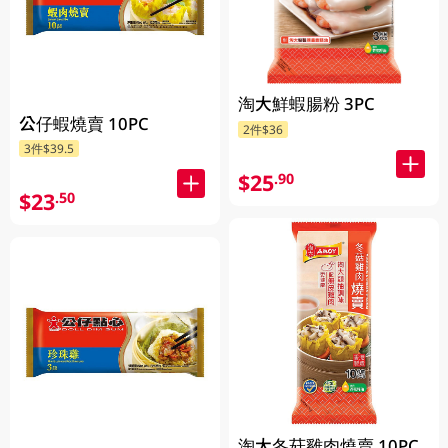
淘大鮮蝦腸粉 3PC
公仔蝦燒賣 10PC
2件$36
3件$39.5
$25
.90
$23
.50
淘大冬菇雞肉燒賣 10PC