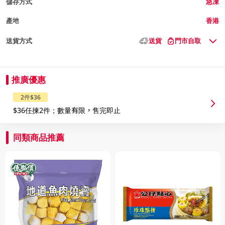
儲存方式
急凍
產地
香港
送貨方式
送貨
門市自取
推廣優惠
2件$36
$36任揀2件；數量有限，售完即止
同類商品推薦