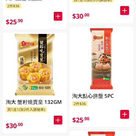
2件$36
$30
.00
$25
.90
淘大點心拼盤 5PC
淘大 蟹籽燒賣皇 132GM
2件$36
買1送1(加2件入購物車)
$25
.90
$30
.00