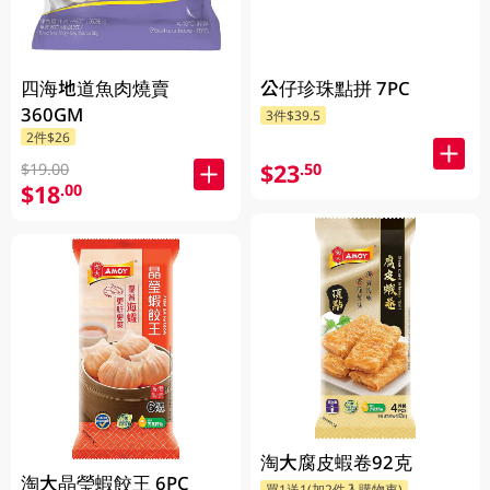
四海地道魚肉燒賣
公仔珍珠點拼 7PC
360GM
3件$39.5
2件$26
$23
.50
$19.00
$18
.00
淘大腐皮蝦卷92克
淘大晶瑩蝦餃王 6PC
買1送1(加2件入購物車)