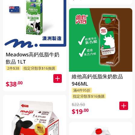
Meadows高鈣低脂牛奶
飲品 1LT
2件$38
指定分類享$16換購
維他高鈣低脂朱奶飲品
$38
.00
946ML
滿4件95折
指定分類享$16換購
$22.50
$19
.00