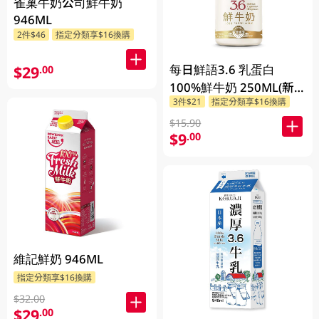
雀巢牛奶公司鮮牛奶
946ML
2件$46
指定分類享$16換購
每日鮮語3.6 乳蛋白
$29
.00
100%鮮牛奶 250ML(新
3件$21
指定分類享$16換購
舊包裝隨機發貨)
$15.90
$9
.00
維記鮮奶 946ML
指定分類享$16換購
$32.00
$29
.00