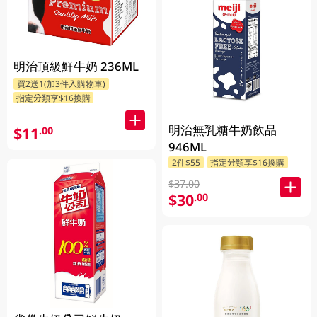
明治頂級鮮牛奶 236ML
買2送1(加3件入購物車)
指定分類享$16換購
明治無乳糖牛奶飲品
$11
.00
946ML
2件$55
指定分類享$16換購
$37.00
$30
.00