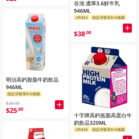
谷池 濃厚3.6鮮牛乳
946ML
2件$52
指定分類享$16換購
$38
.00
明治高鈣脫脂牛奶飲品
946ML
指定分類享$16換購
$28.00
$25
.00
十字牌高鈣低脂高蛋白牛
奶飲品320ML
2件$36
指定分類享$16換購