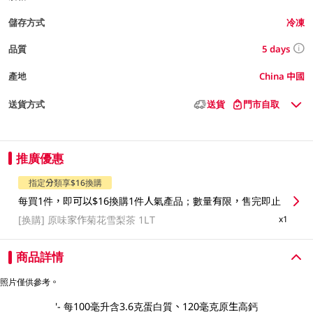
儲存方式
冷凍
5 days
品質
產地
China 中國
送貨方式
送貨
門市自取
推廣優惠
指定分類享$16換購
每買1件，即可以$16換購1件人氣產品；數量有限，售完即止
[换購]
原味家作菊花雪梨茶 1LT
x1
商品詳情
照片僅供參考。
'- 每100毫升含3.6克蛋白質、120毫克原生高鈣