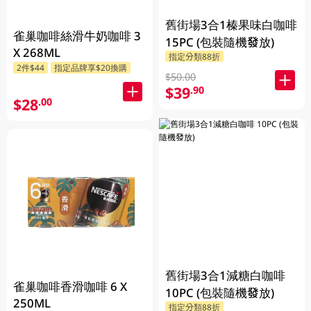
舊街場3合1榛果味白咖啡
雀巢咖啡絲滑牛奶咖啡 3
15PC (包裝隨機發放)
X 268ML
指定分類88折
2件$44
指定品牌享$20換購
$50.00
$39
.90
$28
.00
舊街場3合1減糖白咖啡
雀巢咖啡香滑咖啡 6 X
10PC (包裝隨機發放)
250ML
指定分類88折