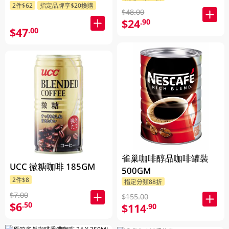
2件$62
指定品牌享$20換購
$48.00
$24
.90
$47
.00
雀巢咖啡醇品咖啡罐裝
UCC 微糖咖啡 185GM
500GM
2件$8
指定分類88折
$7.00
$155.00
$6
.50
$114
.90