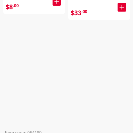
$8
.00
$33
.00
Item code: 054189