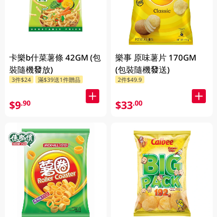
卡樂b什菜薯條 42GM (包
樂事 原味薯片 170GM
裝隨機發放)
(包裝隨機發送)
3件$24
滿$39送1件贈品
2件$49.9
$9
$33
.90
.00