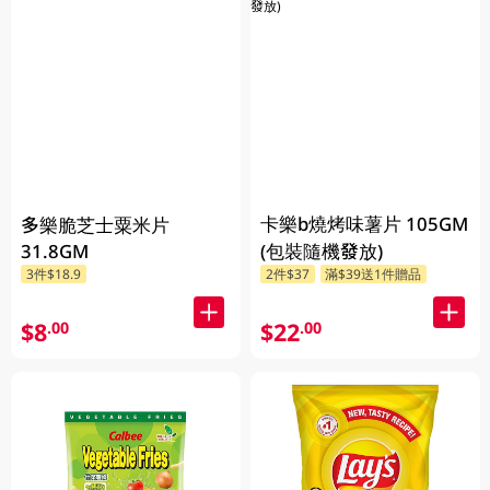
卡樂b燒烤味薯片 105GM
多樂脆芝士粟米片
31.8GM
(包裝隨機發放)
3件$18.9
2件$37
滿$39送1件贈品
$8
$22
.00
.00