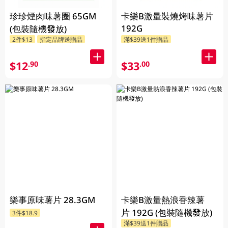
珍珍煙肉味薯圈 65GM
卡樂B激量裝燒烤味薯片
192G
(包裝隨機發放)
2件$13
指定品牌送贈品
滿$39送1件贈品
$12
$33
.90
.00
樂事原味薯片 28.3GM
卡樂B激量熱浪香辣薯
片 192G (包裝隨機發放)
3件$18.9
滿$39送1件贈品