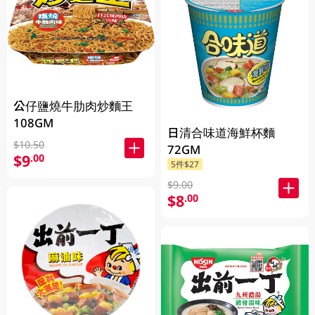
公仔鹽燒牛肋肉炒麵王
108GM
日清合味道海鮮杯麵
$10.50
72GM
$9
.00
5件$27
$9.00
$8
.00