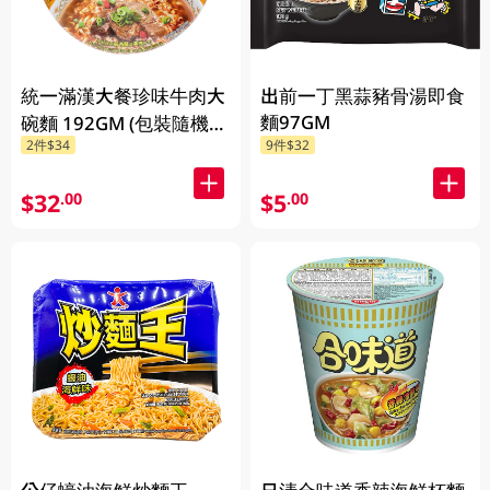
統一滿漢大餐珍味牛肉大
出前一丁黑蒜豬骨湯即食
麵97GM
碗麵 192GM (包裝隨機發
2件$34
9件$32
放)
$32
$5
.00
.00