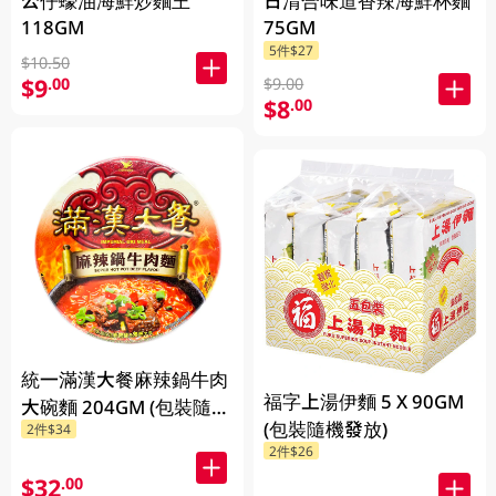
公仔蠔油海鮮炒麵王
日清合味道香辣海鮮杯麵
118GM
75GM
5件$27
$10.50
$9
.00
$9.00
$8
.00
統一滿漢大餐麻辣鍋牛肉
福字上湯伊麵 5 X 90GM
大碗麵 204GM (包裝隨機
(包裝隨機發放)
2件$34
發放)
2件$26
$32
.00