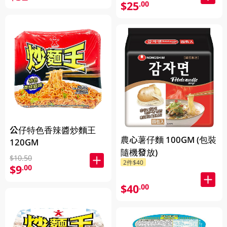
$25
.00
公仔特色香辣醬炒麵王
農心薯仔麵 100GM (包裝
120GM
隨機發放)
$10.50
2件$40
$9
.00
$40
.00