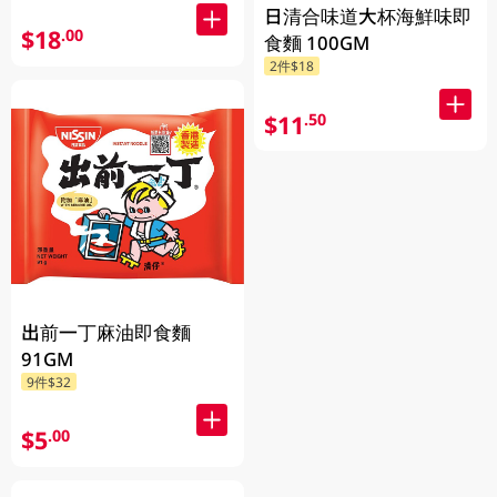
日清合味道大杯海鮮味即
$18
.00
食麵 100GM
2件$18
$11
.50
出前一丁麻油即食麵
91GM
9件$32
$5
.00