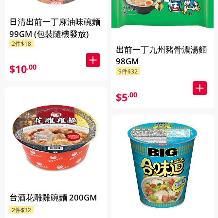
日清出前一丁麻油味碗麵
99GM (包裝隨機發放)
2件$18
出前一丁九州豬骨濃湯麵
98GM
$10
.00
9件$32
$5
.00
台酒花雕雞碗麵 200GM
2件$32