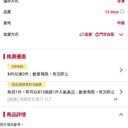
儲存方式
冷凍
12 days
品質
產地
中國
送貨方式
送貨
門市自取
推廣優惠
2件$45
$45任揀2件；數量有限，售完即止
指定分類享$13換購
每買1件，即可以$13換購1件人氣產品；數量有限，售完即止
[换購]
鴻褔堂甘蔗汁 1LT
x1
商品詳情
照片僅供參考。