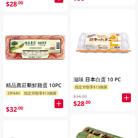
$28
.00
滋味 日本白蛋 10 PC
精品農莊新鮮雞蛋 10PC
指定分類享$13換購
2件$40
指定分類享$13換購
$34.00
$28
.00
$32
.00