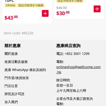
10PC
指定分類享$13換購
2件$46
指定分類享$13換購
$46.00
$30
.00
$43
.00
Item code: 885228
關於惠康
惠康網店查詢
關於惠康
電話:
+852 3001 1299
推廣活動及服務
電郵:
onlineshop@wellcome.com
惠康 WhatsApp 條款及細則
.hk
門市退/換貨政策
辦公時間:
星期一至日
門店位置
上午九時至晚上六時
牌照及許可證
企業合作及大量訂購查詢
加入我們
電郵: