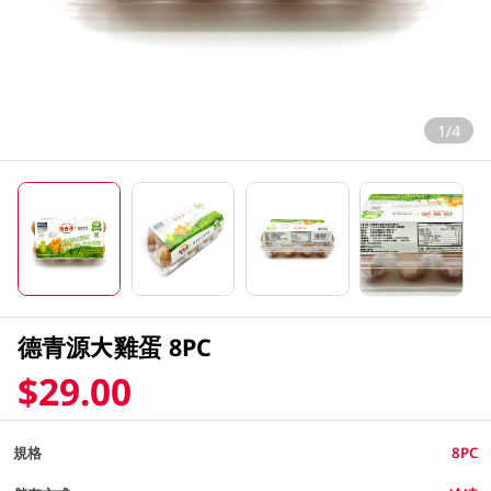
1/4
德青源大雞蛋 8PC
$29.00
規格
8PC