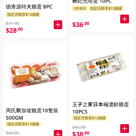
新紀元啡蛋 10PC
德青源特大雞蛋 8PC
2件$50
指定分類享$13換購
指定分類享$13換購
$36
.00
$31.00
$28
.00
玉子之家日本極濃鮮雞蛋
周氏新加坡雞蛋10隻裝
10PCS
500GM
指定分類享$13換購
指定分類享$13換購
$46.00
$38
.00
$44.00