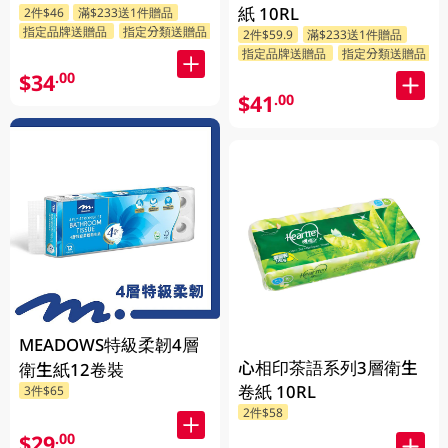
紙 10RL
2件$46
滿$233送1件贈品
指定品牌送贈品
指定分類送贈品
2件$59.9
滿$233送1件贈品
指定品牌送贈品
指定分類送贈品
$34
.00
$41
.00
MEADOWS特級柔韌4層
心相印茶語系列3層衛生
衛生紙12卷裝
卷紙 10RL
3件$65
2件$58
$29
.00