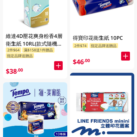
維達4D壓花爽身粉香4層
得寶印花衛生紙 10PC
衛生紙 10RL(款式隨機發
2件$74
指定品牌送贈品
2件$64
滿$158送1件贈品
送)
指定品牌送贈品
$46
.00
$38
.00