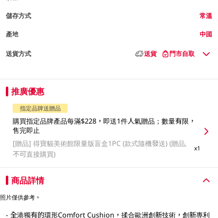
儲存方式
常溫
產地
中國
送貨方式
送貨
門市自取
推廣優惠
指定品牌送贈品
購買指定品牌產品每滿$228，即送1件人氣贈品；數量有限，
售完即止
[贈品]
得寶貓美術館限量版盲盒1PC (款式隨機發送) (贈品,
x1
不可直接購買)
商品詳情
照片僅供參考。
- 全港獨有的環形Comfort Cushion，揉合歐洲創新技術，創新專利