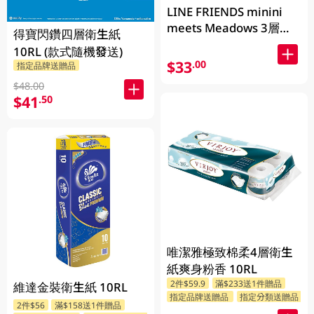
LINE FRIENDS minini
meets Meadows 3層立
得寶閃鑽四層衛生紙
體印花衛生紙 170g x 10
10RL (款式隨機發送)
卷 (包裝隨機發送)
$33
.00
指定品牌送贈品
$48.00
$41
.50
唯潔雅極致棉柔4層衛生
紙爽身粉香 10RL
2件$59.9
滿$233送1件贈品
維達金裝衛生紙 10RL
指定品牌送贈品
指定分類送贈品
2件$56
滿$158送1件贈品