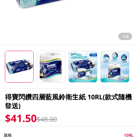
1/4
得寶閃鑽四層藍風鈴衛生紙 10RL(款式隨機
發送)
$41.50
$48.00
規格
10RL