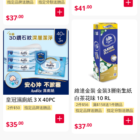
指定品牌送贈品
指定分類送贈品
$41
.00
$37
.00
維達金裝 金裝3層衛生紙
白茶花味 10 RL
皇冠濕廁紙 3 X 40PC
2件$56
滿$158送1件贈品
2件$50
指定品牌送贈品
指定品牌送贈品
指定分類送贈品
$35
.00
$37
.00