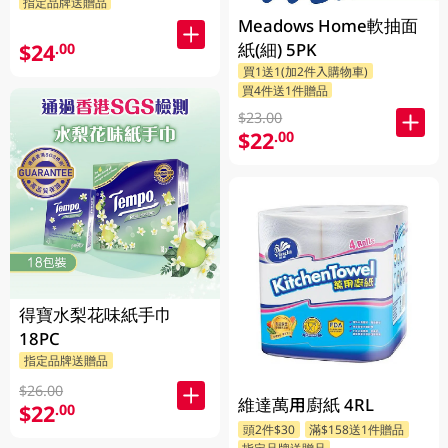
指定品牌送贈品
Meadows Home軟抽面
紙(細) 5PK
$24
.00
買1送1(加2件入購物車)
買4件送1件贈品
$23.00
$22
.00
得寶水梨花味紙手巾
18PC
指定品牌送贈品
$26.00
維達萬用廚紙 4RL
$22
.00
頭2件$30
滿$158送1件贈品