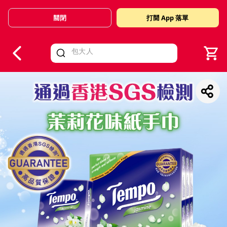
關閉
打開 App 落單
V
alid Until 30 June 2026