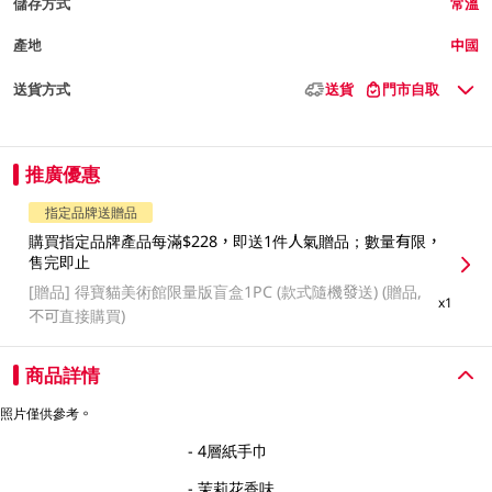
儲存方式
常溫
產地
中國
送貨方式
送貨
門市自取
推廣優惠
指定品牌送贈品
購買指定品牌產品每滿$228，即送1件人氣贈品；數量有限，
售完即止
[贈品]
得寶貓美術館限量版盲盒1PC (款式隨機發送) (贈品,
x1
不可直接購買)
商品詳情
照片僅供參考。
- 4層紙手巾
- 茉莉花香味