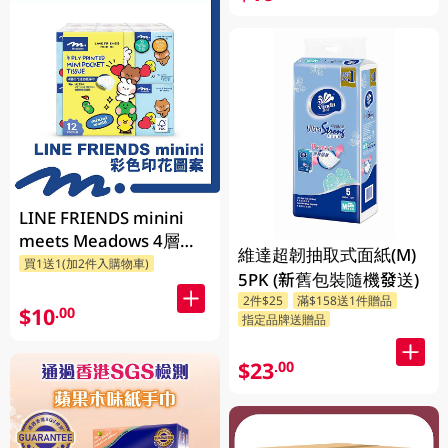
LINE FRIENDS minini
meets Meadows 4層印
維達超韌抽取式面紙(M)
花迷你紙巾 8張 x 12包
買1送1(加2件入購物車)
5PK (新舊包裝隨機發送)
(新舊包裝隨機發送)
2件$25
滿$158送1件贈品
$10
.00
指定品牌送贈品
$23
.00