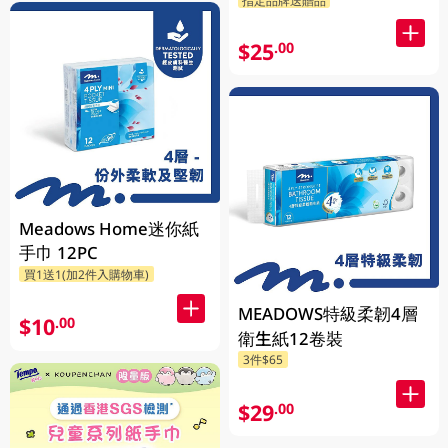
指定品牌送贈品
$25
.00
Meadows Home迷你紙
手巾 12PC
買1送1(加2件入購物車)
MEADOWS特級柔韌4層
$10
.00
衛生紙12卷裝
3件$65
$29
.00