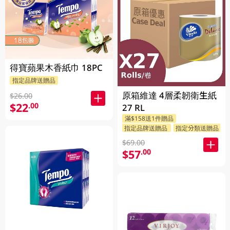
得寶蘋果木香紙巾 18PC
指定品牌送贈品
原箱維達 4層柔韌衛生紙
$26.00
$22
.00
27 RL
滿$158送1件贈品
指定品牌送贈品
指定分類送贈品
$69.00
$57
.00