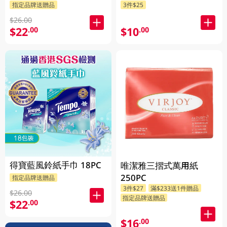
指定品牌送贈品
3件$25
$26.00
$22
$10
.00
.00
得寶藍風鈴紙手巾 18PC
唯潔雅三摺式萬用紙
250PC
指定品牌送贈品
3件$27
滿$233送1件贈品
$26.00
指定品牌送贈品
$22
.00
$16
.00