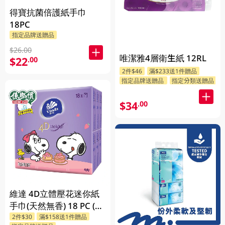
得寶抗菌倍護紙手巾
18PC
指定品牌送贈品
$26.00
唯潔雅4層衛生紙 12RL
$22
.00
2件$46
滿$233送1件贈品
指定品牌送贈品
指定分類送贈品
$34
.00
維達 4D立體壓花迷你紙
手巾(天然無香) 18 PC (款
2件$30
滿$158送1件贈品
式隨機發送)