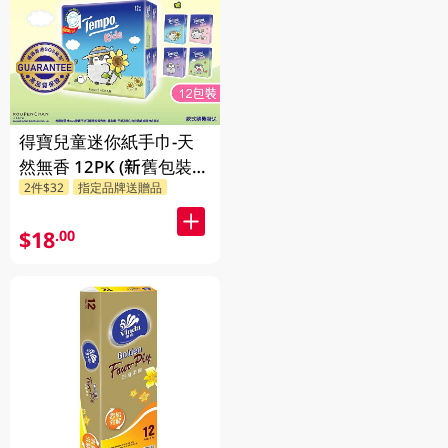
得寶兒童迷你紙手巾-天
然無香 12PK (新舊包裝隨
2件$32
指定品牌送贈品
機發送)
$18
.00