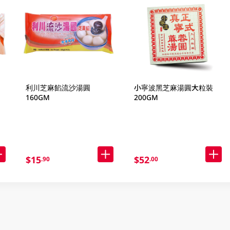
利川芝麻餡流沙湯圓
小寧波黑芝麻湯圓大粒裝
160GM
200GM
$15
$52
.90
.00