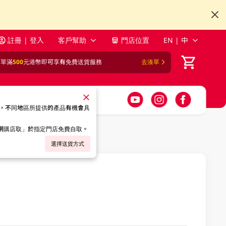
註冊 | 登入
客戶幫助
門店位置
EN | 中
訂單滿
500
元港幣即可享有免費送貨服務
去湊單
，不同地區所提供的產品有機會具
「網購店取」於指定門店免費自取。
選擇送貨方式