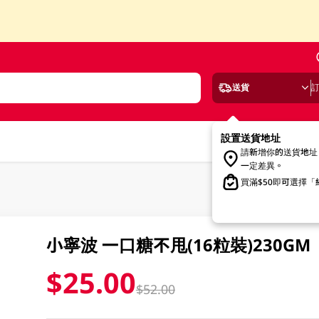
送貨
設置送貨地址
請新增你的送貨地址
一定差異。
買滿$50即可選擇
小寧波 一口糖不甩(16粒裝)230GM
$25.00
$52.00