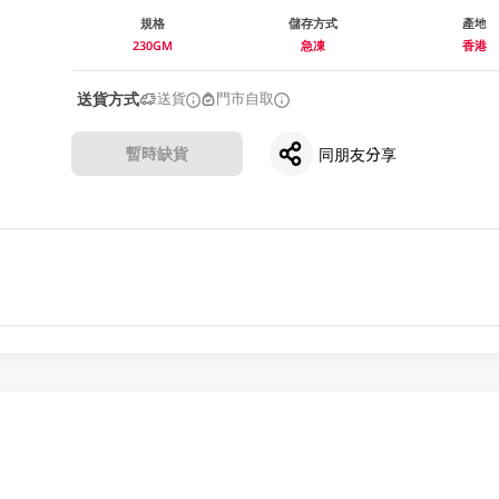
規格
儲存方式
產地
230GM
急凍
香港
送貨方式
送貨
門市自取
暫時缺貨
同朋友分享