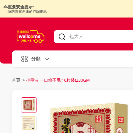
重要安全提示:
慎防冒充惠康的詐騙網站
V
alid Until 30 June 2026
分類
首頁
>
小寧波 一口糖不甩(16粒裝)230GM