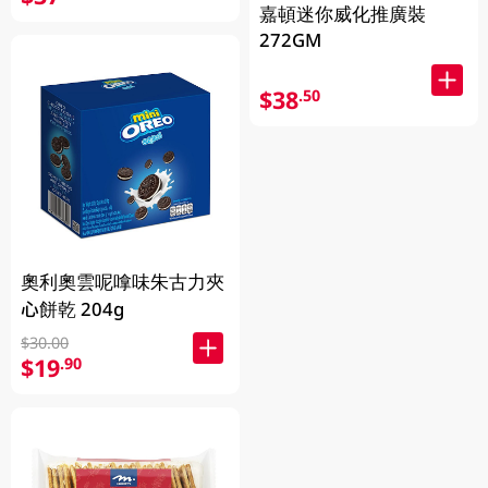
嘉頓迷你威化推廣裝
272GM
$38
.50
奧利奧雲呢嗱味朱古力夾
心餅乾 204g
$30.00
$19
.90