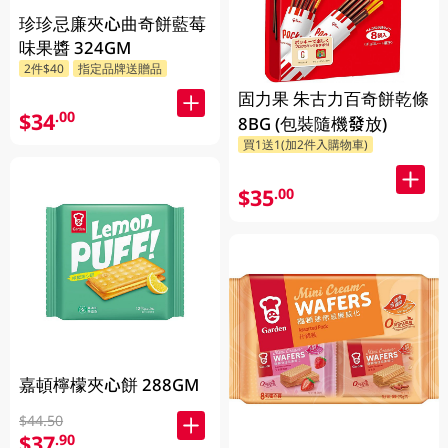
珍珍忌廉夾心曲奇餅藍莓
味果醬 324GM
2件$40
指定品牌送贈品
固力果 朱古力百奇餅乾條
$34
.00
8BG (包裝隨機發放)
買1送1(加2件入購物車)
$35
.00
嘉頓檸檬夾心餅 288GM
$44.50
$37
.90