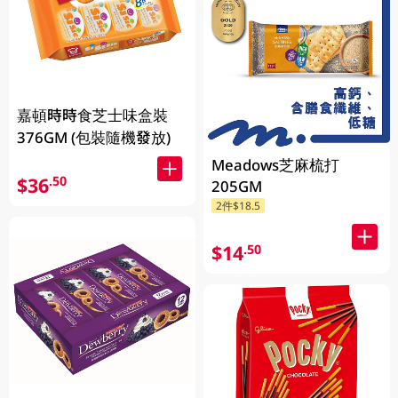
嘉頓時時食芝士味盒裝
376GM (包裝隨機發放)
Meadows芝麻梳打
$36
.50
205GM
2件$18.5
$14
.50