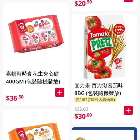
$20
.90
嘉頓時時食花生夾心餅
400GM (包裝隨機發放)
固力果 百力滋蕃茄味
8BG (包裝隨機發放)
$36
.50
買1送1(加2件入購物車)
$35.00
$30
.00