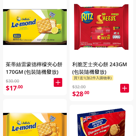
茱蒂絲雷蒙德檸檬夾心餅
利脆芝士夾心餅 243GM
170GM (包裝隨機發放)
(包裝隨機發放)
買1送1(加2件入購物車)
$30.00
$17
.00
$32.00
$28
.00