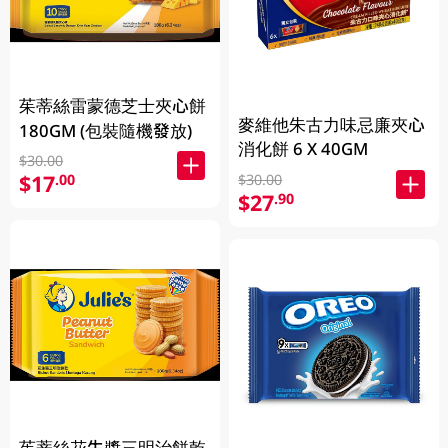
茱蒂絲雷蒙德芝士夾心餅
麥維他朱古力味忌廉夾心
180GM (包裝隨機發放)
消化餅 6 X 40GM
$30.00
$17
.00
$30.00
$27
.90
茱蒂絲花生醬三明治餅乾