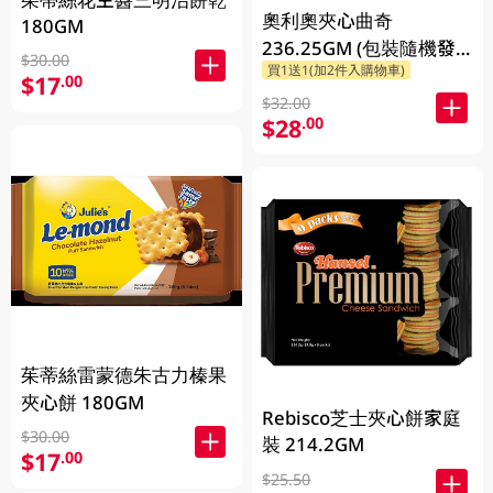
奧利奧夾心曲奇
180GM
236.25GM (包裝隨機發
$30.00
買1送1(加2件入購物車)
放)
$17
.00
$32.00
$28
.00
茱蒂絲雷蒙德朱古力榛果
夾心餅 180GM
Rebisco芝士夾心餅家庭
$30.00
裝 214.2GM
$17
.00
$25.50