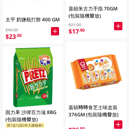
嘉頓朱古力手指 70GM
(包裝隨機發放)
太平 奶鹽梳打餅 400 GM
$21.00
$40.00
$17
.90
$23
.50
嘉頓時時食芝士味盒裝
固力果 沙律百力滋 8BG
376GM (包裝隨機發放)
(包裝隨機發放)
買1送1(加2件入購物車)
.50