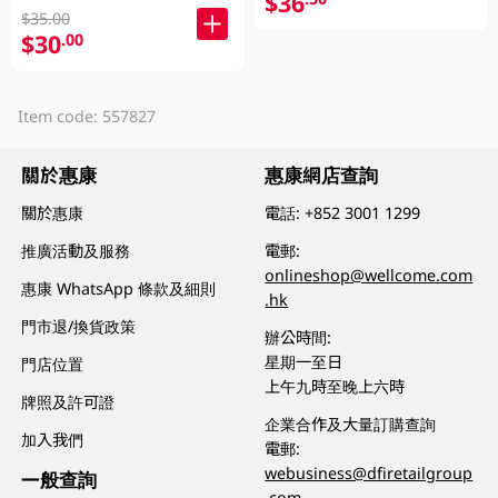
$36
$35.00
$30
.00
Item code: 557827
關於惠康
惠康網店查詢
關於惠康
電話:
+852 3001 1299
推廣活動及服務
電郵:
onlineshop@wellcome.com
惠康 WhatsApp 條款及細則
.hk
門市退/換貨政策
辦公時間:
星期一至日
門店位置
上午九時至晚上六時
牌照及許可證
企業合作及大量訂購查詢
加入我們
電郵:
webusiness@dfiretailgroup
一般查詢
.com