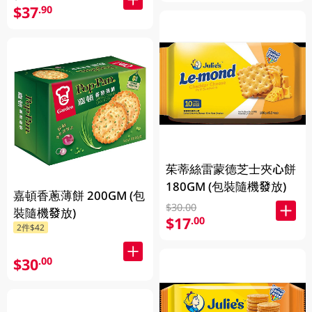
$37
.90
茱蒂絲雷蒙德芝士夾心餅
180GM (包裝隨機發放)
嘉頓香蔥薄餅 200GM (包
$30.00
裝隨機發放)
$17
.00
2件$42
$30
.00