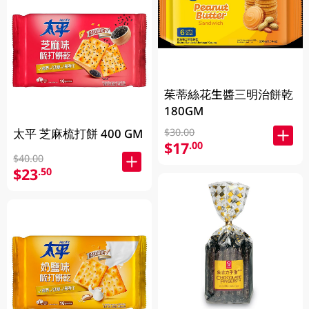
茱蒂絲花生醬三明治餅乾
180GM
太平 芝麻梳打餅 400 GM
$30.00
$17
.00
$40.00
$23
.50