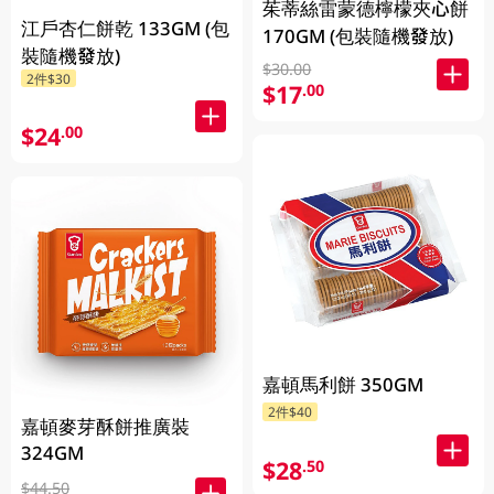
茱蒂絲雷蒙德檸檬夾心餅
江戶杏仁餅乾 133GM (包
170GM (包裝隨機發放)
裝隨機發放)
$30.00
2件$30
$17
.00
$24
.00
嘉頓馬利餅 350GM
2件$40
嘉頓麥芽酥餅推廣裝
324GM
$28
.50
$44.50