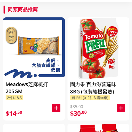
同類商品推薦
Meadows芝麻梳打
固力果 百力滋蕃茄味
205GM
8BG (包裝隨機發放)
2件$18.5
買1送1(加2件入購物車)
$35.00
$14
$30
.50
.00