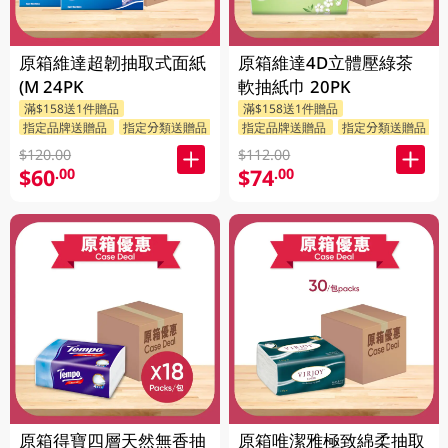
原箱維達超韌抽取式面紙
原箱維達4D立體壓綠茶
(M 24PK
軟抽紙巾 20PK
滿$158送1件贈品
滿$158送1件贈品
指定品牌送贈品
指定分類送贈品
指定品牌送贈品
指定分類送贈品
$120.00
$112.00
$60
$74
.00
.00
原箱得寶四層天然無香抽
原箱唯潔雅極致綿柔抽取