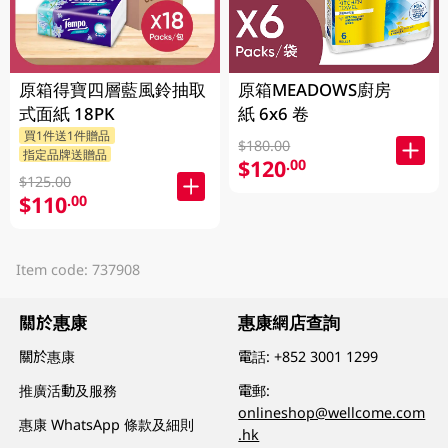
原箱得寶四層藍風鈴抽取
原箱MEADOWS廚房
式面紙 18PK
紙 6x6 卷
買1件送1件贈品
$180.00
指定品牌送贈品
$120
.00
$125.00
$110
.00
Item code: 737908
關於惠康
惠康網店查詢
關於惠康
電話:
+852 3001 1299
推廣活動及服務
電郵:
onlineshop@wellcome.com
惠康 WhatsApp 條款及細則
.hk