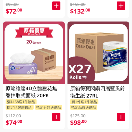
$95.00
$155.00
$72
$132
.00
.00
原箱維達4D立體壓花無
原箱得寶閃鑽四層藍風鈴
香抽取式面紙 20PK
衛生紙 27RL
滿$158送1件贈品
買1件送1件贈品
指定品牌送贈品
指定分類送贈品
指定品牌送贈品
$112.00
$125.00
$74
$98
.00
.00