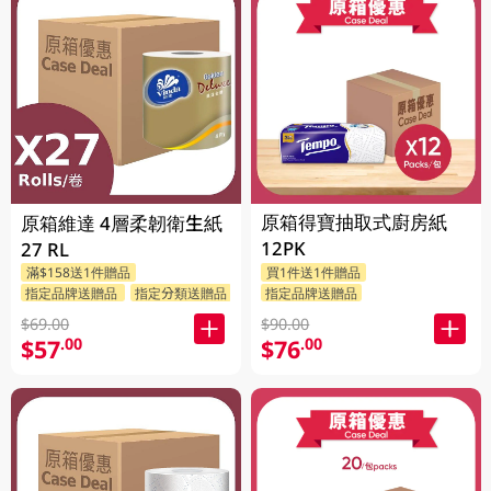
原箱得寶抽取式廚房紙
原箱維達 4層柔韌衛生紙
12PK
27 RL
滿$158送1件贈品
買1件送1件贈品
指定品牌送贈品
指定分類送贈品
指定品牌送贈品
$69.00
$90.00
$57
$76
.00
.00