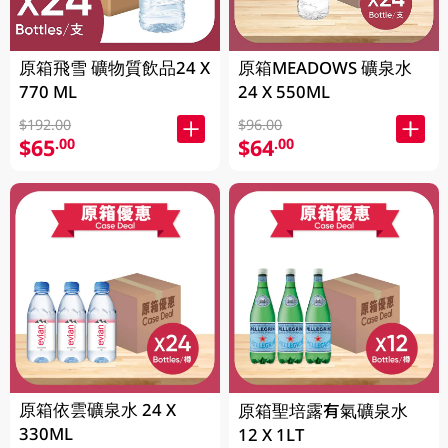
原箱飛雪 礦物質飲品24 X
原箱MEADOWS 礦泉水
770 ML
24 X 550ML
$192.00
$96.00
$65
$64
.00
.00
原箱依雲礦泉水 24 X
原箱聖培露有氣礦泉水
330ML
12 X 1LT