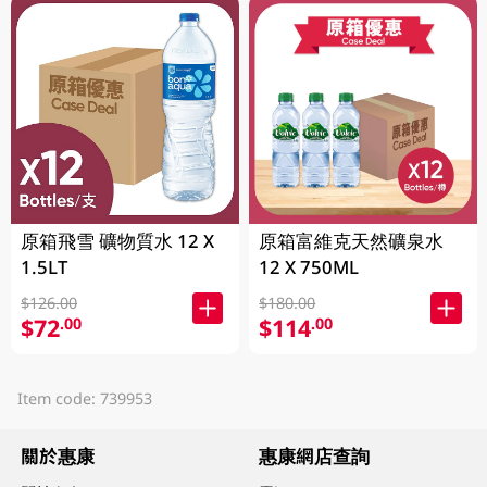
原箱飛雪 礦物質水 12 X
原箱富維克天然礦泉水
1.5LT
12 X 750ML
$126.00
$180.00
$72
$114
.00
.00
Item code: 739953
關於惠康
惠康網店查詢