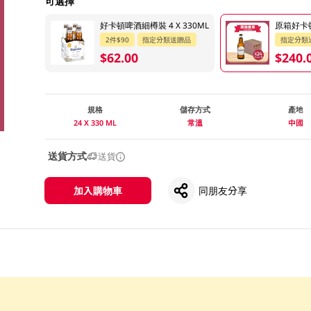
可選擇
好卡頓啤酒細樽裝 4 X 330ML
原箱好卡頓
2件$90
指定分類送贈品
指定分類
$62.00
$240.
規格
儲存方式
產地
24 X 330 ML
常溫
中國
送貨方式
送貨
加入購物車
同朋友分享