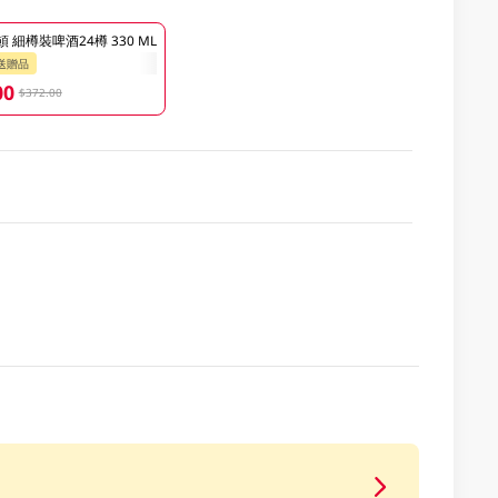
 細樽裝啤酒24樽 330 ML
送贈品
00
$372.00