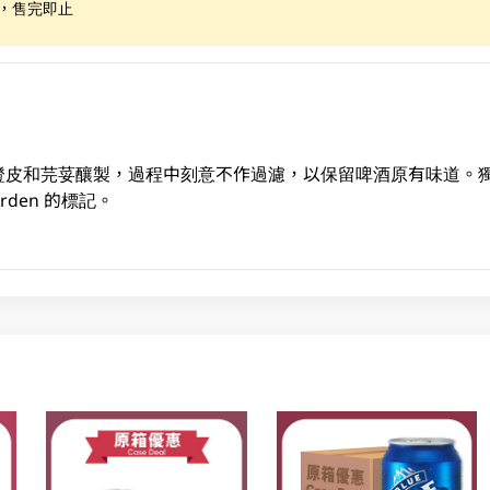
限，售完即止
橙皮和芫荽釀製，過程中刻意不作過濾，以保留啤酒原有味道。
rden 的標記。