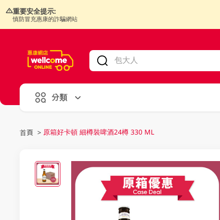
重要安全提示:
慎防冒充惠康的詐騙網站
V
alid Until 30 June 2026
分類
原箱好卡頓 細樽裝啤酒24樽 330 ML
首頁
>