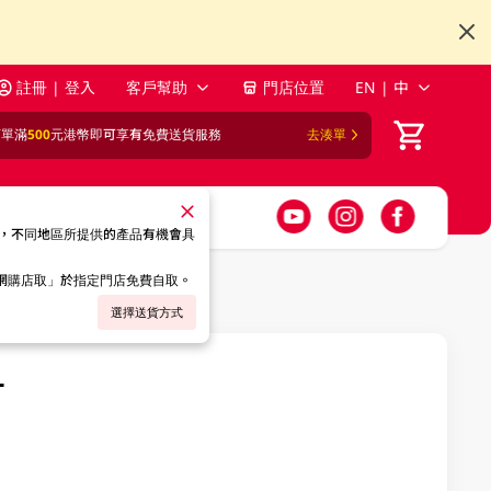
註冊 | 登入
客戶幫助
門店位置
EN | 中
訂單滿
500
元港幣即可享有免費送貨服務
去湊單
，不同地區所提供的產品有機會具
「網購店取」於指定門店免費自取。
選擇送貨方式
L