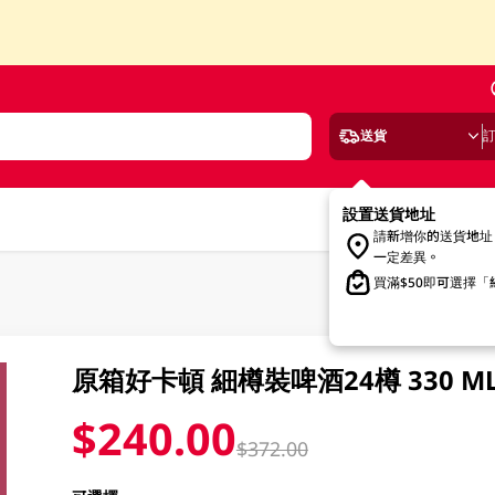
送貨
設置送貨地址
請新增你的送貨地址
一定差異。
買滿$50即可選擇
原箱好卡頓 細樽裝啤酒24樽 330 M
$240.00
$372.00