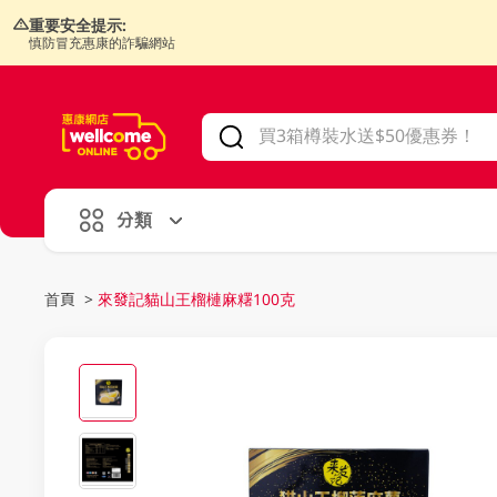
重要安全提示:
慎防冒充惠康的詐騙網站
V
alid Until 30 June 2026
分類
首頁
>
來發記貓山王榴槤麻糬100克