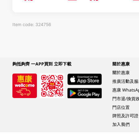
Item code: 324756
夠抵夠齊 一APP買到 立即下載
關於惠康
關於惠康
推廣活動及服
惠康 Whats
門市退/換貨
門店位置
牌照及許可證
加入我們