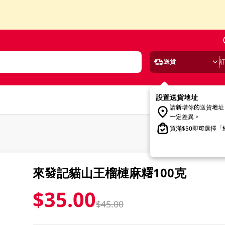
送貨
設置送貨地址
請新增你的送貨地址
一定差異。
買滿$50即可選擇
來發記貓山王榴槤麻糬100克
$35.00
$45.00