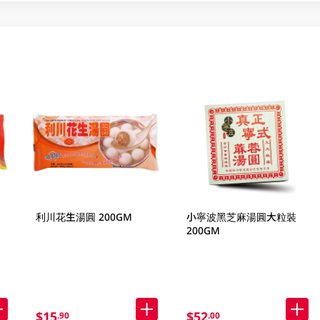
利川花生湯圓 200GM
小寧波黑芝麻湯圓大粒裝
200GM
$15
$52
.90
.00