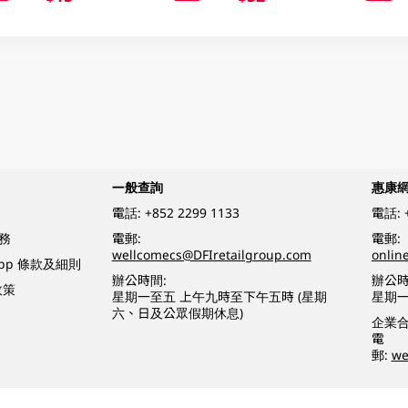
一般查詢
惠康
電話:
+852 2299 1133
電話:
務
電郵:
電郵:
wellcomecs@DFIretailgroup.com
onlin
App 條款及細則
辦公時間:
辦公時
政策
星期一至五 上午九時至下午五時 (星期
星期一
六、日及公眾假期休息)
企業
電
郵:
we