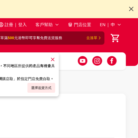
註冊 | 登入
客戶幫助
門店位置
EN | 中
訂單滿
500
元港幣即可享有免費送貨服務
去湊單
，不同地區所提供的產品有機會具
「網購店取」於指定門店免費自取。
選擇送貨方式