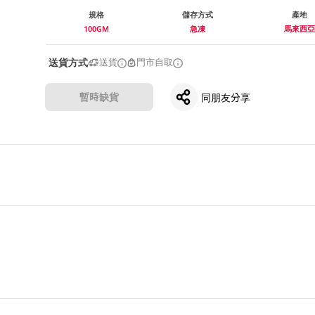
規格
儲存方式
產地
100GM
急凍
馬來西亞
送貨方式
送貨
門市自取
暫時缺貨
同朋友分享