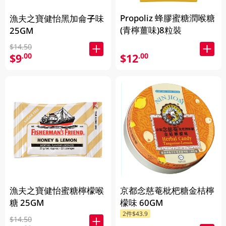
Propoliz 蜂膠蜜糖潤喉糖
漁夫之寶健怡黑加侖子味
(青檸薑味)8粒裝
25GM
$14.50
$9
$12
.00
.00
漁夫之寶健怡蜜糖檸檬喉
京都念慈菴枇杷糖金桔檸
糖 25GM
檬味 60GM
2件$43.9
$14.50