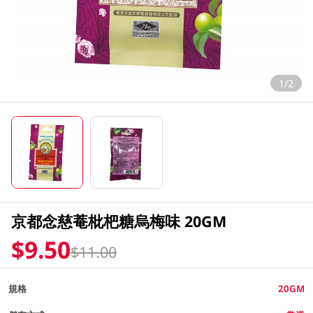
1/2
京都念慈菴枇杷糖烏梅味 20GM
$9.50
$11.00
規格
20GM