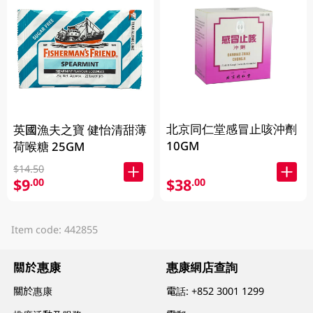
北京同仁堂感冒止咳沖劑
英國漁夫之寶 健怡清甜薄
10GM
荷喉糖 25GM
$14.50
$9
$38
.00
.00
Item code: 442855
關於惠康
惠康網店查詢
關於惠康
電話:
+852 3001 1299