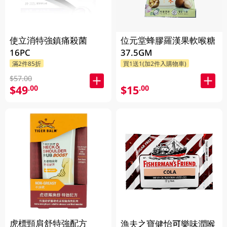
使立消特強鎮痛殺菌
位元堂蜂膠羅漢果軟喉糖
16PC
37.5GM
滿2件85折
買1送1(加2件入購物車)
$57.00
$49
$15
.00
.00
虎標頸肩舒特強配方
漁夫之寶健怡可樂味潤喉