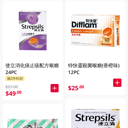
使立消化痰止咳配方喉糖
特快靈殺菌喉糖(香橙味)
24PC
12PC
滿2件85折
$25
.00
$57.00
$49
.00