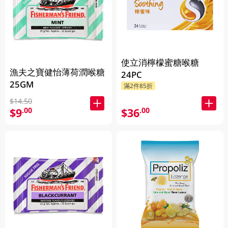
使立消檸檬蜜糖喉糖
漁夫之寶健怡薄荷潤喉糖
24PC
25GM
滿2件85折
$14.50
$9
$36
.00
.00