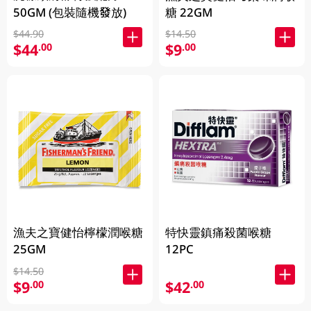
50GM (包裝隨機發放)
糖 22GM
$44.90
$14.50
$44
$9
.00
.00
漁夫之寶健怡檸檬潤喉糖
特快靈鎮痛殺菌喉糖
25GM
12PC
$14.50
$9
$42
.00
.00