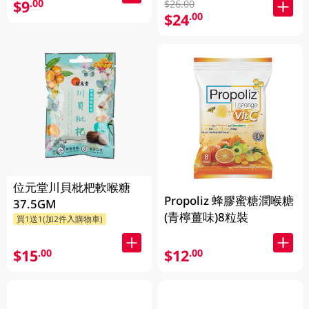
$9
.00
$26.00
$24
.00
位元堂川貝枇杷軟喉糖
Propoliz 蜂膠蜜糖潤喉糖
37.5GM
(青檸薑味)8粒裝
買1送1(加2件入購物車)
$15
$12
.00
.00