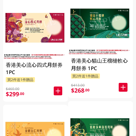
香港美心貓山王榴槤軟心
香港美心流心四式月餅券
月餅券 1PC
1PC
買2件送1件贈品
買2件送1件贈品
$413.00
$460.00
$268
.00
$299
.00