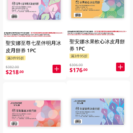
聖安娜水果軟心冰皮月餅
聖安娜至尊七星伴明月冰
券 1PC
皮月餅券 1PC
滿3件95折
滿3件95折
$306.00
$382.00
$176
.00
$218
.00