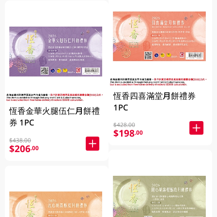
恆香四喜滿堂月餅禮券
1PC
恆香金華火腿伍仁月餅禮
券 1PC
$428.00
$198
.00
$438.00
$206
.00