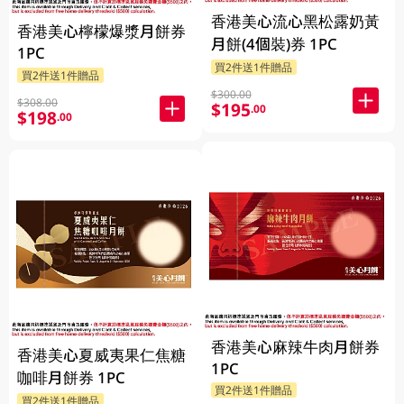
香港美心流心黑松露奶黃
香港美心檸檬爆漿月餅券
月餅(4個裝)券 1PC
1PC
買2件送1件贈品
買2件送1件贈品
$300.00
$308.00
$195
.00
$198
.00
香港美心麻辣牛肉月餅券
香港美心夏威夷果仁焦糖
1PC
咖啡月餅券 1PC
買2件送1件贈品
買2件送1件贈品