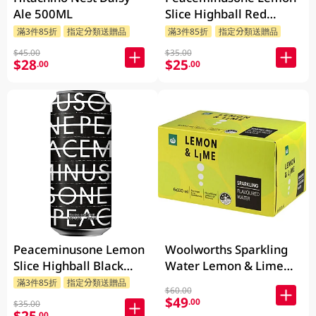
Ale 500ML
Slice Highball Red
500ML (G-Dragon's
滿3件85折
指定分類送贈品
滿3件85折
指定分類送贈品
brand)
$45.00
$35.00
$28
$25
.00
.00
Peaceminusone Lemon
Woolworths Sparkling
Slice Highball Black
Water Lemon & Lime
500ML (G-Dragon's
6x330ML
滿3件85折
指定分類送贈品
$60.00
brand)
$49
.00
$35.00
.00