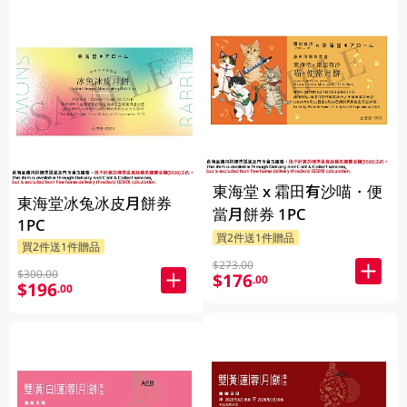
東海堂 x 霜田有沙喵・便
東海堂冰兔冰皮月餅券
當月餅券 1PC
1PC
買2件送1件贈品
買2件送1件贈品
$273.00
$300.00
$176
.00
$196
.00