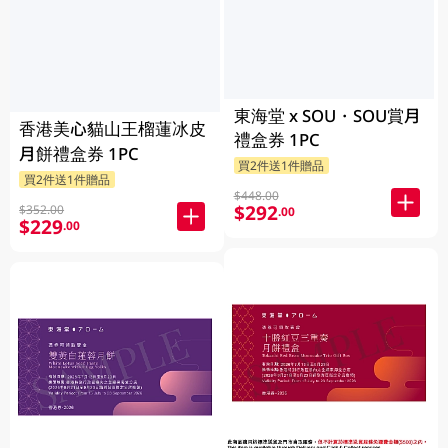
東海堂 x SOU・SOU賞月
香港美心貓山王榴蓮冰皮
禮盒券 1PC
月餅禮盒券 1PC
買2件送1件贈品
買2件送1件贈品
$448.00
$292
$352.00
.00
$229
.00