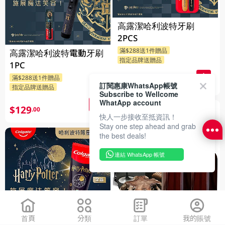
高露潔哈利波特牙刷
2PCS
滿$288送1件贈品
高露潔哈利波特電動牙刷
指定品牌送贈品
1PC
滿$288送1件贈品
$49
.90
訂閱惠康WhatsApp帳號
指定品牌送贈品
Subscribe to Wellcome
WhatApp account
$129
.00
快人一步接收至抵資訊！
Stay one step ahead and grab
the best deals!
連結 WhatsApp 帳號
Hetras高級室內香氛擴香
首頁
分類
訂單
我的賬號