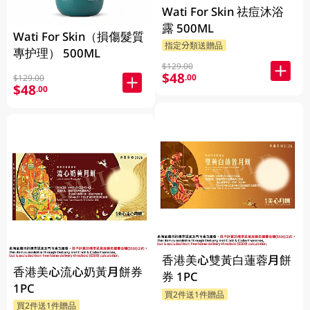
Wati For Skin 祛痘沐浴
露 500ML
Wati For Skin（損傷髮質
指定分類送贈品
專护理） 500ML
$129.00
$48
.00
$129.00
$48
.00
香港美心雙黃白蓮蓉月餅
香港美心流心奶黃月餅券
券 1PC
1PC
買2件送1件贈品
買2件送1件贈品