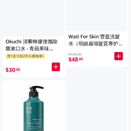
Wati For Skin 豐盈洗髮
Okuchi 清新蜂膠便攜除
水（弱細扁塌髮質專护
菌漱口水 - 青蘋果味
理）500ML
$129.00
11ML x 5
買1送1(加2件入購物車)
$48
.00
$30
.00