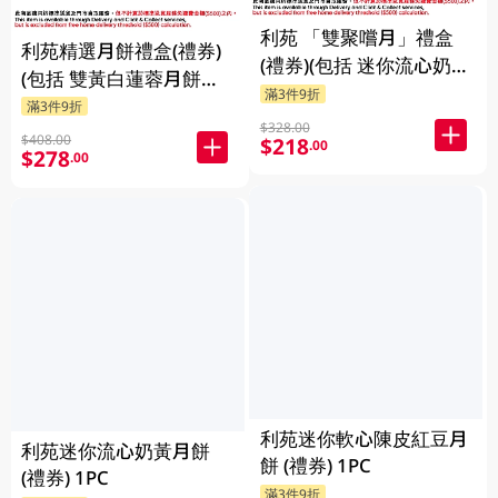
利苑 「雙聚嚐月」禮盒
利苑精選月餅禮盒(禮券)
(禮券)(包括 迷你流心奶黃
(包括 雙黃白蓮蓉月餅、
月餅 4個、雙黃白蓮蓉月
滿3件9折
雙黃蓮蓉月餅、雙黃低糖
滿3件9折
餅1個) 1PC
$328.00
豆沙月餅及開心果五仁月
$408.00
$218
.00
$278
.00
餅 各1個) 1PC
利苑迷你軟心陳皮紅豆月
利苑迷你流心奶黃月餅
餅 (禮券) 1PC
(禮券) 1PC
滿3件9折