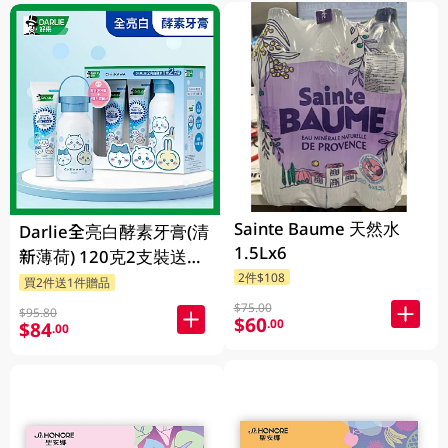
Sainte Baume 天然水
Darlie全亮白酵素牙膏(清
1.5Lx6
新薄荷) 120克2支裝送
2件$108
Chiikawa便攜不鏽鋼杯
買2件送1件贈品
1PK
$75.00
$95.80
$60
.00
$84
.00