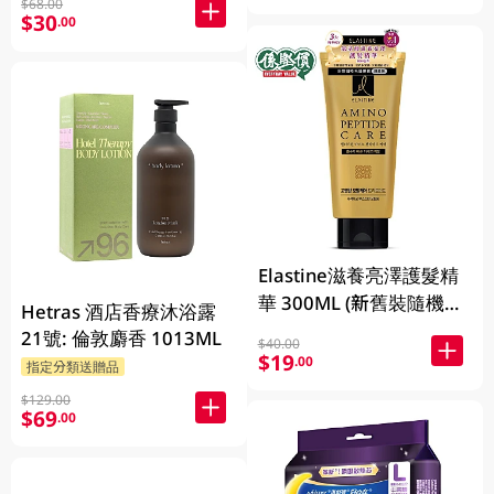
$68.00
$30
.00
Elastine滋養亮澤護髮精
華 300ML (新舊裝隨機發
Hetras 酒店香療沐浴露
貨)
21號: 倫敦麝香 1013ML
$40.00
$19
.00
指定分類送贈品
$129.00
$69
.00